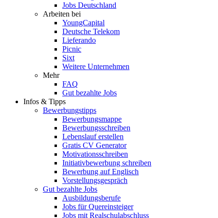
Jobs Deutschland
Arbeiten bei
YoungCapital
Deutsche Telekom
Lieferando
Picnic
Sixt
Weitere Unternehmen
Mehr
FAQ
Gut bezahlte Jobs
Infos & Tipps
Bewerbungstipps
Bewerbungsmappe
Bewerbungsschreiben
Lebenslauf erstellen
Gratis CV Generator
Motivationsschreiben
Initiativbewerbung schreiben
Bewerbung auf Englisch
Vorstellungsgespräch
Gut bezahlte Jobs
Ausbildungsberufe
Jobs für Quereinsteiger
Jobs mit Realschulabschluss