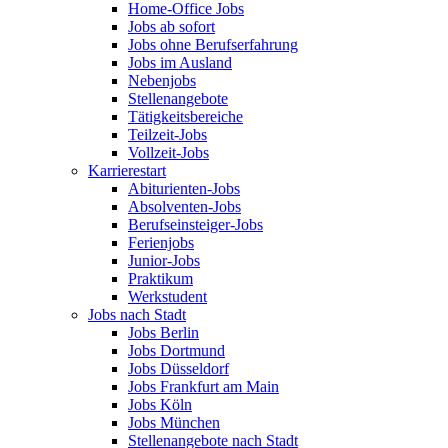
Home-Office Jobs
Jobs ab sofort
Jobs ohne Berufserfahrung
Jobs im Ausland
Nebenjobs
Stellenangebote
Tätigkeitsbereiche
Teilzeit-Jobs
Vollzeit-Jobs
Karrierestart
Abiturienten-Jobs
Absolventen-Jobs
Berufseinsteiger-Jobs
Ferienjobs
Junior-Jobs
Praktikum
Werkstudent
Jobs nach Stadt
Jobs Berlin
Jobs Dortmund
Jobs Düsseldorf
Jobs Frankfurt am Main
Jobs Köln
Jobs München
Stellenangebote nach Stadt