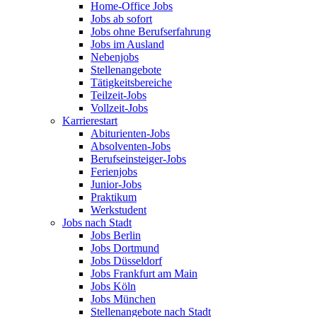
Home-Office Jobs
Jobs ab sofort
Jobs ohne Berufserfahrung
Jobs im Ausland
Nebenjobs
Stellenangebote
Tätigkeitsbereiche
Teilzeit-Jobs
Vollzeit-Jobs
Karrierestart
Abiturienten-Jobs
Absolventen-Jobs
Berufseinsteiger-Jobs
Ferienjobs
Junior-Jobs
Praktikum
Werkstudent
Jobs nach Stadt
Jobs Berlin
Jobs Dortmund
Jobs Düsseldorf
Jobs Frankfurt am Main
Jobs Köln
Jobs München
Stellenangebote nach Stadt