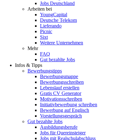
Jobs Deutschland
Arbeiten bei
YoungCapital
Deutsche Telekom
Lieferando
Picnic
Sixt
Weitere Unternehmen
Mehr
FAQ
Gut bezahlte Jobs
Infos & Tipps
Bewerbungstipps
Bewerbungsmappe
Bewerbungsschreiben
Lebenslauf erstellen
Gratis CV Generator
Motivationsschreiben
Initiativbewerbung schreiben
Bewerbung auf Englisch
Vorstellungsgespräch
Gut bezahlte Jobs
Ausbildungsberufe
Jobs für Quereinsteiger
Jobs mit Realschulabschluss