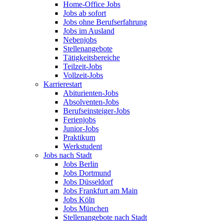
Home-Office Jobs
Jobs ab sofort
Jobs ohne Berufserfahrung
Jobs im Ausland
Nebenjobs
Stellenangebote
Tätigkeitsbereiche
Teilzeit-Jobs
Vollzeit-Jobs
Karrierestart
Abiturienten-Jobs
Absolventen-Jobs
Berufseinsteiger-Jobs
Ferienjobs
Junior-Jobs
Praktikum
Werkstudent
Jobs nach Stadt
Jobs Berlin
Jobs Dortmund
Jobs Düsseldorf
Jobs Frankfurt am Main
Jobs Köln
Jobs München
Stellenangebote nach Stadt