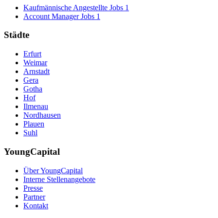
Kaufmännische Angestellte Jobs
1
Account Manager Jobs
1
Städte
Erfurt
Weimar
Arnstadt
Gera
Gotha
Hof
Ilmenau
Nordhausen
Plauen
Suhl
YoungCapital
Über YoungCapital
Interne Stellenangebote
Presse
Partner
Kontakt