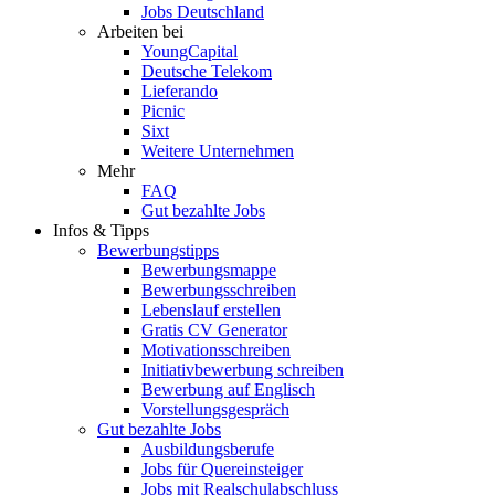
Jobs Deutschland
Arbeiten bei
YoungCapital
Deutsche Telekom
Lieferando
Picnic
Sixt
Weitere Unternehmen
Mehr
FAQ
Gut bezahlte Jobs
Infos & Tipps
Bewerbungstipps
Bewerbungsmappe
Bewerbungsschreiben
Lebenslauf erstellen
Gratis CV Generator
Motivationsschreiben
Initiativbewerbung schreiben
Bewerbung auf Englisch
Vorstellungsgespräch
Gut bezahlte Jobs
Ausbildungsberufe
Jobs für Quereinsteiger
Jobs mit Realschulabschluss