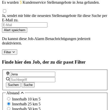
Es wurden
5
Kundenservice Stellenangebote in Jena gefunden.
Ja, sendet mir bitte die neuesten Stellenangebote für diese Suche per
E-Mail zu.
If
you
Alert speichern
are
a
Du kannst diese Job-Alarm Benachrichtigungen jederzeit
human,
deaktivieren.
ignore
this
Filter
field
Finde hier den Job, der zu dir passt
Filter
Suchen
Suche
Abstand
Innerhalb 10 km
5
Innerhalb 25 km
5
Innerhalb 50 km
5