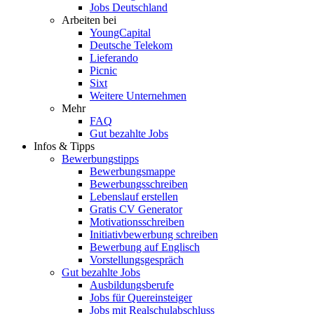
Jobs Deutschland
Arbeiten bei
YoungCapital
Deutsche Telekom
Lieferando
Picnic
Sixt
Weitere Unternehmen
Mehr
FAQ
Gut bezahlte Jobs
Infos & Tipps
Bewerbungstipps
Bewerbungsmappe
Bewerbungsschreiben
Lebenslauf erstellen
Gratis CV Generator
Motivationsschreiben
Initiativbewerbung schreiben
Bewerbung auf Englisch
Vorstellungsgespräch
Gut bezahlte Jobs
Ausbildungsberufe
Jobs für Quereinsteiger
Jobs mit Realschulabschluss