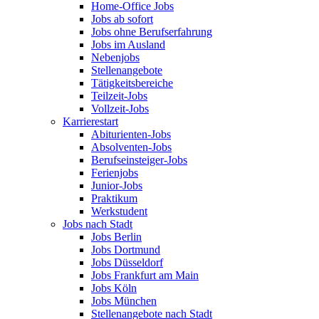
Home-Office Jobs
Jobs ab sofort
Jobs ohne Berufserfahrung
Jobs im Ausland
Nebenjobs
Stellenangebote
Tätigkeitsbereiche
Teilzeit-Jobs
Vollzeit-Jobs
Karrierestart
Abiturienten-Jobs
Absolventen-Jobs
Berufseinsteiger-Jobs
Ferienjobs
Junior-Jobs
Praktikum
Werkstudent
Jobs nach Stadt
Jobs Berlin
Jobs Dortmund
Jobs Düsseldorf
Jobs Frankfurt am Main
Jobs Köln
Jobs München
Stellenangebote nach Stadt