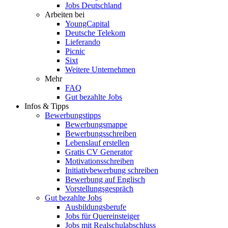
Jobs Deutschland
Arbeiten bei
YoungCapital
Deutsche Telekom
Lieferando
Picnic
Sixt
Weitere Unternehmen
Mehr
FAQ
Gut bezahlte Jobs
Infos & Tipps
Bewerbungstipps
Bewerbungsmappe
Bewerbungsschreiben
Lebenslauf erstellen
Gratis CV Generator
Motivationsschreiben
Initiativbewerbung schreiben
Bewerbung auf Englisch
Vorstellungsgespräch
Gut bezahlte Jobs
Ausbildungsberufe
Jobs für Quereinsteiger
Jobs mit Realschulabschluss