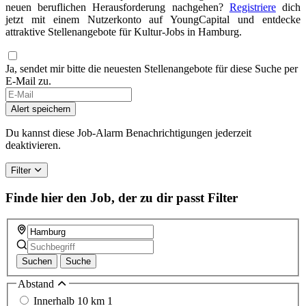
neuen beruflichen Herausforderung nachgehen?
Registriere
dich
jetzt mit einem Nutzerkonto auf YoungCapital und entdecke
attraktive Stellenangebote für Kultur-Jobs in Hamburg.
Ja, sendet mir bitte die neuesten Stellenangebote für diese Suche per
E-Mail zu.
If
you
Alert speichern
are
a
Du kannst diese Job-Alarm Benachrichtigungen jederzeit
human,
deaktivieren.
ignore
this
Filter
field
Finde hier den Job, der zu dir passt
Filter
Suchen
Suche
Abstand
Innerhalb 10 km
1