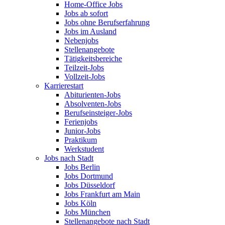
Home-Office Jobs
Jobs ab sofort
Jobs ohne Berufserfahrung
Jobs im Ausland
Nebenjobs
Stellenangebote
Tätigkeitsbereiche
Teilzeit-Jobs
Vollzeit-Jobs
Karrierestart
Abiturienten-Jobs
Absolventen-Jobs
Berufseinsteiger-Jobs
Ferienjobs
Junior-Jobs
Praktikum
Werkstudent
Jobs nach Stadt
Jobs Berlin
Jobs Dortmund
Jobs Düsseldorf
Jobs Frankfurt am Main
Jobs Köln
Jobs München
Stellenangebote nach Stadt