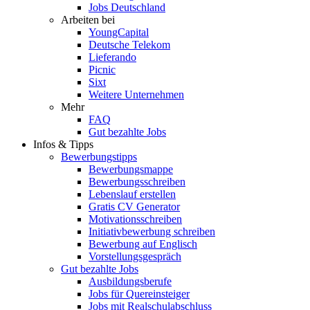
Jobs Deutschland
Arbeiten bei
YoungCapital
Deutsche Telekom
Lieferando
Picnic
Sixt
Weitere Unternehmen
Mehr
FAQ
Gut bezahlte Jobs
Infos & Tipps
Bewerbungstipps
Bewerbungsmappe
Bewerbungsschreiben
Lebenslauf erstellen
Gratis CV Generator
Motivationsschreiben
Initiativbewerbung schreiben
Bewerbung auf Englisch
Vorstellungsgespräch
Gut bezahlte Jobs
Ausbildungsberufe
Jobs für Quereinsteiger
Jobs mit Realschulabschluss