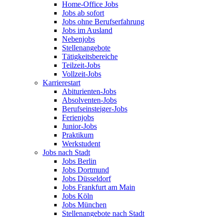
Home-Office Jobs
Jobs ab sofort
Jobs ohne Berufserfahrung
Jobs im Ausland
Nebenjobs
Stellenangebote
Tätigkeitsbereiche
Teilzeit-Jobs
Vollzeit-Jobs
Karrierestart
Abiturienten-Jobs
Absolventen-Jobs
Berufseinsteiger-Jobs
Ferienjobs
Junior-Jobs
Praktikum
Werkstudent
Jobs nach Stadt
Jobs Berlin
Jobs Dortmund
Jobs Düsseldorf
Jobs Frankfurt am Main
Jobs Köln
Jobs München
Stellenangebote nach Stadt