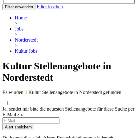
Filter löschen
Filter anwenden
Home
>
Jobs
>
Norderstedt
>
Kultur Jobs
Kultur Stellenangebote in
Norderstedt
Es wurden
3
Kultur Stellenangebote in Norderstedt gefunden.
Ja, sendet mir bitte die neuesten Stellenangebote für diese Suche per
E-Mail zu.
If
you
Alert speichern
are
a
Du kannst diese Job-Alarm Benachrichtigungen jederzeit