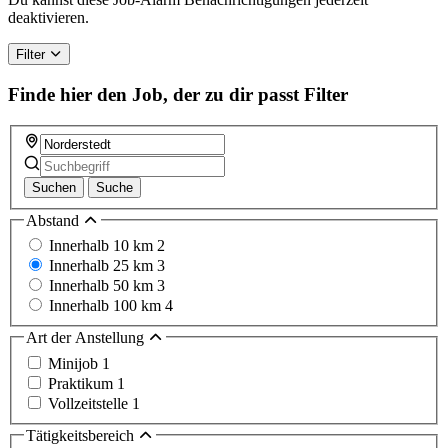
human,
deaktivieren.
ignore
this
Filter
field
Finde hier den Job, der zu dir passt
Filter
Suchen
Suche
Abstand
Innerhalb 10 km
2
Innerhalb 25 km
3
Innerhalb 50 km
3
Innerhalb 100 km
4
Art der Anstellung
Minijob
1
Praktikum
1
Vollzeitstelle
1
Tätigkeitsbereich