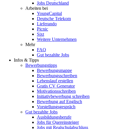
Jobs Deutschland
Arbeiten bei
YoungCapital
Deutsche Telekom
Lieferando
Picnic
Sixt
Weitere Unternehmen
Mehr
FAQ
Gut bezahlte Jobs
Infos & Tipps
Bewerbungstipps
Bewerbungsmappe
Bewerbungsschreiben
Lebenslauf erstellen
Gratis CV Generator
Motivationsschreiben
Initiativbewerbung schreiben
Bewerbung auf Englisch
Vorstellungsgespräch
Gut bezahlte Jobs
Ausbildungsberufe
Jobs für Quereinsteiger
Jobs mit Realschulabschluss