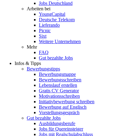
Jobs Deutschland
Arbeiten bei
YoungCapital
Deutsche Telekom
Lieferando
Picnic
Sixt
Weitere Unternehmen
Mehr
FAQ
Gut bezahlte Jobs
Infos & Tipps
Bewerbungstipps
Bewerbungsmappe
Bewerbungsschreiben
Lebenslauf erstellen
Gratis CV Generator
Motivationsschreiben
Initiativbewerbung schreiben
Bewerbung auf Englisch
Vorstellungsgespräch
Gut bezahlte Jobs
Ausbildungsberufe
Jobs für Quereinsteiger
Jobs mit Realschulabschluss