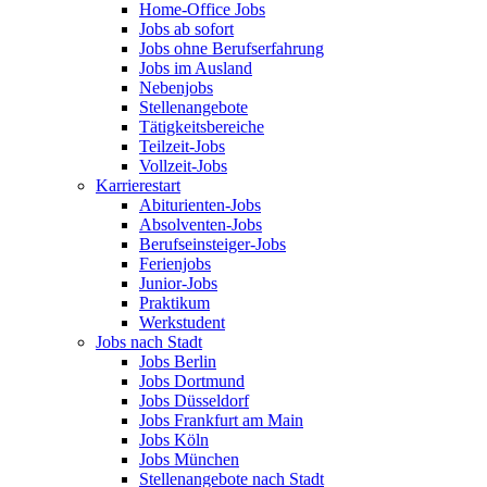
Home-Office Jobs
Jobs ab sofort
Jobs ohne Berufserfahrung
Jobs im Ausland
Nebenjobs
Stellenangebote
Tätigkeitsbereiche
Teilzeit-Jobs
Vollzeit-Jobs
Karrierestart
Abiturienten-Jobs
Absolventen-Jobs
Berufseinsteiger-Jobs
Ferienjobs
Junior-Jobs
Praktikum
Werkstudent
Jobs nach Stadt
Jobs Berlin
Jobs Dortmund
Jobs Düsseldorf
Jobs Frankfurt am Main
Jobs Köln
Jobs München
Stellenangebote nach Stadt