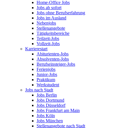
Home-Office Jobs
Jobs ab sofort
Jobs ohne Berufserfahrung
Jobs im Ausland
Nebenjobs
Stellenangebote
Tätigkeitsbereiche
Teilzeit-Jobs
Vollzeit-Jobs
Karrierestart
Abiturienten-Jobs
Absolventen-Jobs
Berufseinsteiger-Jobs
Ferienjobs
Junior-Jobs
Praktikum
Werkstudent
Jobs nach Stadt
Jobs Berlin
Jobs Dortmund
Jobs Düsseldorf
Jobs Frankfurt am Main
Jobs Köln
Jobs München
Stellenangebote nach Stadt