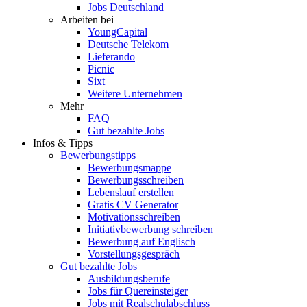
Jobs Deutschland
Arbeiten bei
YoungCapital
Deutsche Telekom
Lieferando
Picnic
Sixt
Weitere Unternehmen
Mehr
FAQ
Gut bezahlte Jobs
Infos & Tipps
Bewerbungstipps
Bewerbungsmappe
Bewerbungsschreiben
Lebenslauf erstellen
Gratis CV Generator
Motivationsschreiben
Initiativbewerbung schreiben
Bewerbung auf Englisch
Vorstellungsgespräch
Gut bezahlte Jobs
Ausbildungsberufe
Jobs für Quereinsteiger
Jobs mit Realschulabschluss