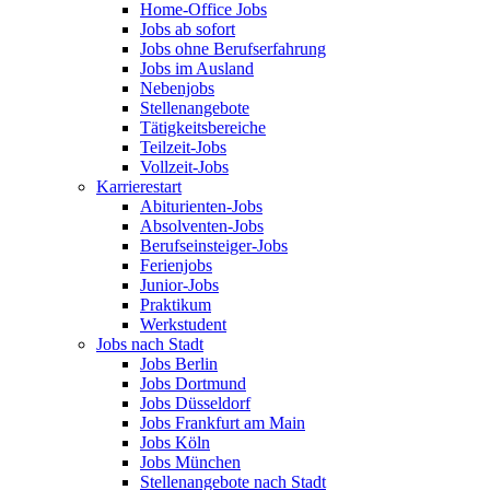
Home-Office Jobs
Jobs ab sofort
Jobs ohne Berufserfahrung
Jobs im Ausland
Nebenjobs
Stellenangebote
Tätigkeitsbereiche
Teilzeit-Jobs
Vollzeit-Jobs
Karrierestart
Abiturienten-Jobs
Absolventen-Jobs
Berufseinsteiger-Jobs
Ferienjobs
Junior-Jobs
Praktikum
Werkstudent
Jobs nach Stadt
Jobs Berlin
Jobs Dortmund
Jobs Düsseldorf
Jobs Frankfurt am Main
Jobs Köln
Jobs München
Stellenangebote nach Stadt