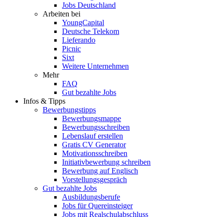
Jobs Deutschland
Arbeiten bei
YoungCapital
Deutsche Telekom
Lieferando
Picnic
Sixt
Weitere Unternehmen
Mehr
FAQ
Gut bezahlte Jobs
Infos & Tipps
Bewerbungstipps
Bewerbungsmappe
Bewerbungsschreiben
Lebenslauf erstellen
Gratis CV Generator
Motivationsschreiben
Initiativbewerbung schreiben
Bewerbung auf Englisch
Vorstellungsgespräch
Gut bezahlte Jobs
Ausbildungsberufe
Jobs für Quereinsteiger
Jobs mit Realschulabschluss