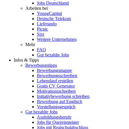
Jobs Deutschland
Arbeiten bei
YoungCapital
Deutsche Telekom
Lieferando
Picnic
Sixt
Weitere Unternehmen
Mehr
FAQ
Gut bezahlte Jobs
Infos & Tipps
Bewerbungstipps
Bewerbungsmappe
Bewerbungsschreiben
Lebenslauf erstellen
Gratis CV Generator
Motivationsschreiben
Initiativbewerbung schreiben
Bewerbung auf Englisch
Vorstellungsgespräch
Gut bezahlte Jobs
Ausbildungsberufe
Jobs für Quereinsteiger
Jobs mit Realschulabschluss