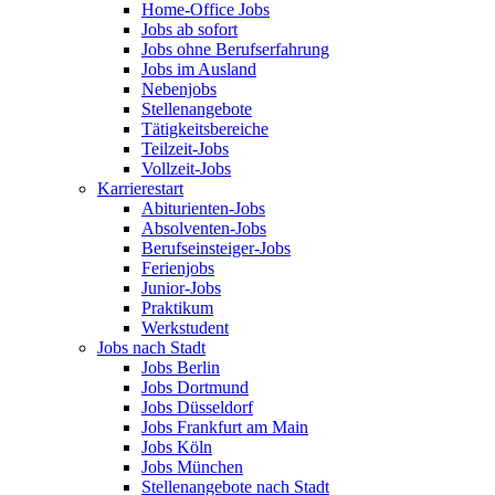
Home-Office Jobs
Jobs ab sofort
Jobs ohne Berufserfahrung
Jobs im Ausland
Nebenjobs
Stellenangebote
Tätigkeitsbereiche
Teilzeit-Jobs
Vollzeit-Jobs
Karrierestart
Abiturienten-Jobs
Absolventen-Jobs
Berufseinsteiger-Jobs
Ferienjobs
Junior-Jobs
Praktikum
Werkstudent
Jobs nach Stadt
Jobs Berlin
Jobs Dortmund
Jobs Düsseldorf
Jobs Frankfurt am Main
Jobs Köln
Jobs München
Stellenangebote nach Stadt