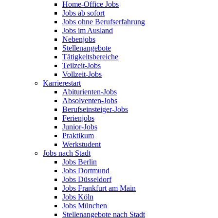
Home-Office Jobs
Jobs ab sofort
Jobs ohne Berufserfahrung
Jobs im Ausland
Nebenjobs
Stellenangebote
Tätigkeitsbereiche
Teilzeit-Jobs
Vollzeit-Jobs
Karrierestart
Abiturienten-Jobs
Absolventen-Jobs
Berufseinsteiger-Jobs
Ferienjobs
Junior-Jobs
Praktikum
Werkstudent
Jobs nach Stadt
Jobs Berlin
Jobs Dortmund
Jobs Düsseldorf
Jobs Frankfurt am Main
Jobs Köln
Jobs München
Stellenangebote nach Stadt