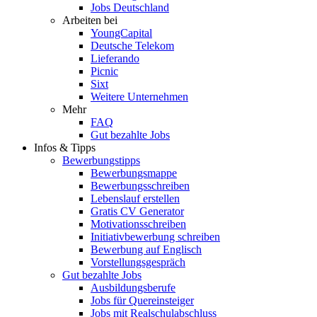
Jobs Deutschland
Arbeiten bei
YoungCapital
Deutsche Telekom
Lieferando
Picnic
Sixt
Weitere Unternehmen
Mehr
FAQ
Gut bezahlte Jobs
Infos & Tipps
Bewerbungstipps
Bewerbungsmappe
Bewerbungsschreiben
Lebenslauf erstellen
Gratis CV Generator
Motivationsschreiben
Initiativbewerbung schreiben
Bewerbung auf Englisch
Vorstellungsgespräch
Gut bezahlte Jobs
Ausbildungsberufe
Jobs für Quereinsteiger
Jobs mit Realschulabschluss