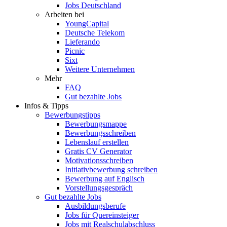
Jobs Deutschland
Arbeiten bei
YoungCapital
Deutsche Telekom
Lieferando
Picnic
Sixt
Weitere Unternehmen
Mehr
FAQ
Gut bezahlte Jobs
Infos & Tipps
Bewerbungstipps
Bewerbungsmappe
Bewerbungsschreiben
Lebenslauf erstellen
Gratis CV Generator
Motivationsschreiben
Initiativbewerbung schreiben
Bewerbung auf Englisch
Vorstellungsgespräch
Gut bezahlte Jobs
Ausbildungsberufe
Jobs für Quereinsteiger
Jobs mit Realschulabschluss