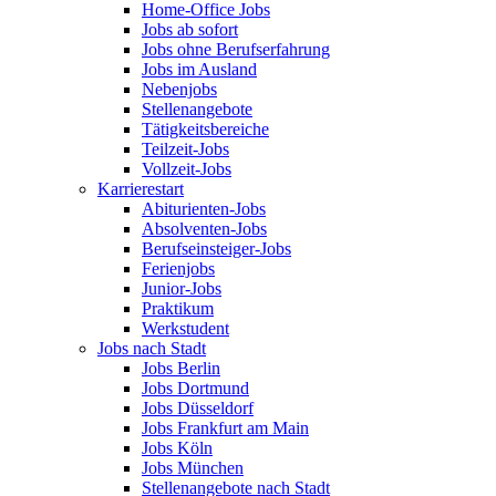
Home-Office Jobs
Jobs ab sofort
Jobs ohne Berufserfahrung
Jobs im Ausland
Nebenjobs
Stellenangebote
Tätigkeitsbereiche
Teilzeit-Jobs
Vollzeit-Jobs
Karrierestart
Abiturienten-Jobs
Absolventen-Jobs
Berufseinsteiger-Jobs
Ferienjobs
Junior-Jobs
Praktikum
Werkstudent
Jobs nach Stadt
Jobs Berlin
Jobs Dortmund
Jobs Düsseldorf
Jobs Frankfurt am Main
Jobs Köln
Jobs München
Stellenangebote nach Stadt