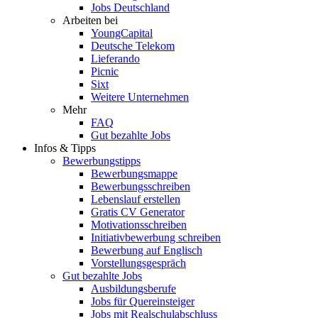
Jobs Deutschland
Arbeiten bei
YoungCapital
Deutsche Telekom
Lieferando
Picnic
Sixt
Weitere Unternehmen
Mehr
FAQ
Gut bezahlte Jobs
Infos & Tipps
Bewerbungstipps
Bewerbungsmappe
Bewerbungsschreiben
Lebenslauf erstellen
Gratis CV Generator
Motivationsschreiben
Initiativbewerbung schreiben
Bewerbung auf Englisch
Vorstellungsgespräch
Gut bezahlte Jobs
Ausbildungsberufe
Jobs für Quereinsteiger
Jobs mit Realschulabschluss