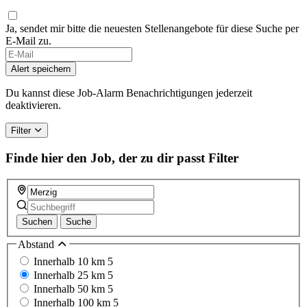
Ja, sendet mir bitte die neuesten Stellenangebote für diese Suche per
E-Mail zu.
If
you
Alert speichern
are
a
Du kannst diese Job-Alarm Benachrichtigungen jederzeit
human,
deaktivieren.
ignore
this
Filter
field
Finde hier den Job, der zu dir passt
Filter
Suchen
Suche
Abstand
Innerhalb 10 km
5
Innerhalb 25 km
5
Innerhalb 50 km
5
Innerhalb 100 km
5