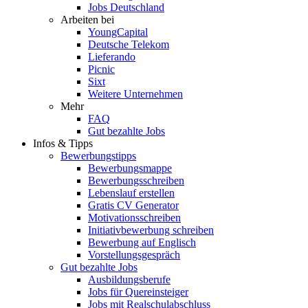
Jobs Deutschland
Arbeiten bei
YoungCapital
Deutsche Telekom
Lieferando
Picnic
Sixt
Weitere Unternehmen
Mehr
FAQ
Gut bezahlte Jobs
Infos & Tipps
Bewerbungstipps
Bewerbungsmappe
Bewerbungsschreiben
Lebenslauf erstellen
Gratis CV Generator
Motivationsschreiben
Initiativbewerbung schreiben
Bewerbung auf Englisch
Vorstellungsgespräch
Gut bezahlte Jobs
Ausbildungsberufe
Jobs für Quereinsteiger
Jobs mit Realschulabschluss