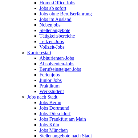
Home-Office Jobs
Jobs ab sofort
Jobs ohne Berufserfahrung
Jobs im Ausland
Nebenjobs
Stellenangebote
Tätigkeitsbereiche
Teilzeit-Jobs
Vollzeit-Jobs
Karrierestart
Abiturienten-Jobs
Absolventen-Jobs
Berufseinsteiger-Jobs
Ferienjobs
Junior-Jobs
Praktikum
Werkstudent
Jobs nach Stadt
Jobs Berlin
Jobs Dortmund
Jobs Düsseldorf
Jobs Frankfurt am Main
Jobs Köln
Jobs München
Stellenangebote nach Stadt