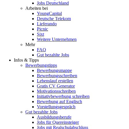
Jobs Deutschland
Arbeiten bei
YoungCapital
Deutsche Telekom
Lieferando
Picnic
Sixt
Weitere Unternehmen
Mehr
FAQ
Gut bezahlte Jobs
Infos & Tipps
Bewerbungstipps
Bewerbungsmappe
Bewerbungsschreiben
Lebenslauf erstellen
Gratis CV Generator
Motivationsschreiben
Initiativbewerbung schreiben
Bewerbung auf Englisch
Vorstellungsgespräch
Gut bezahlte Jobs
Ausbildungsberufe
Jobs für Quereinsteiger
Jobs mit Realschulabschluss