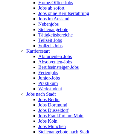
Home-Office Jobs
Jobs ab sofort
Jobs ohne Berufserfahrung
Jobs im Ausland
Nebenjobs
Stellenangebote
Tätigkeitsbereiche
Teilzeit-Jobs
Vollzeit-Jobs
Karrierestart
Abiturienten-Jobs
Absolventen-Jobs
Berufseinsteiger-Jobs
Ferienjobs
Junior-Jobs
Praktikum
Werkstudent
Jobs nach Stadt
Jobs Berlin
Jobs Dortmund
Jobs Düsseldorf
Jobs Frankfurt am Main
Jobs Köln
Jobs München
Stellenangebote nach Stadt