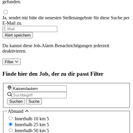
gefunden.
Ja, sendet mir bitte die neuesten Stellenangebote für diese Suche per
E-Mail zu.
If
you
Alert speichern
are
a
Du kannst diese Job-Alarm Benachrichtigungen jederzeit
human,
deaktivieren.
ignore
this
Filter
field
Finde hier den Job, der zu dir passt
Filter
Suchen
Suche
Abstand
Innerhalb 10 km
5
Innerhalb 25 km
5
Innerhalb 50 km
5