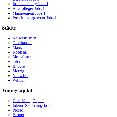
Instandhaltung Jobs
1
Altenpfleger Jobs
1
Management Jobs
1
Projektmanagement Jobs
1
Städte
Kaiserslautern
Oberhausen
Mainz
Koblenz
Montabaur
Trier
Bitburg
Merzig
Neuwied
Wittlich
YoungCapital
Über YoungCapital
Interne Stellenangebote
Presse
Partner