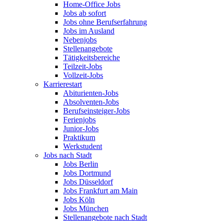
Home-Office Jobs
Jobs ab sofort
Jobs ohne Berufserfahrung
Jobs im Ausland
Nebenjobs
Stellenangebote
Tätigkeitsbereiche
Teilzeit-Jobs
Vollzeit-Jobs
Karrierestart
Abiturienten-Jobs
Absolventen-Jobs
Berufseinsteiger-Jobs
Ferienjobs
Junior-Jobs
Praktikum
Werkstudent
Jobs nach Stadt
Jobs Berlin
Jobs Dortmund
Jobs Düsseldorf
Jobs Frankfurt am Main
Jobs Köln
Jobs München
Stellenangebote nach Stadt