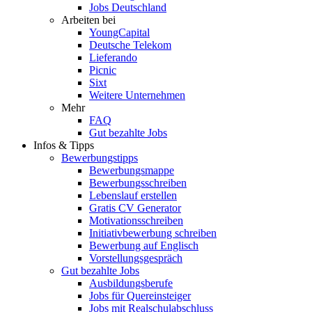
Jobs Deutschland
Arbeiten bei
YoungCapital
Deutsche Telekom
Lieferando
Picnic
Sixt
Weitere Unternehmen
Mehr
FAQ
Gut bezahlte Jobs
Infos & Tipps
Bewerbungstipps
Bewerbungsmappe
Bewerbungsschreiben
Lebenslauf erstellen
Gratis CV Generator
Motivationsschreiben
Initiativbewerbung schreiben
Bewerbung auf Englisch
Vorstellungsgespräch
Gut bezahlte Jobs
Ausbildungsberufe
Jobs für Quereinsteiger
Jobs mit Realschulabschluss