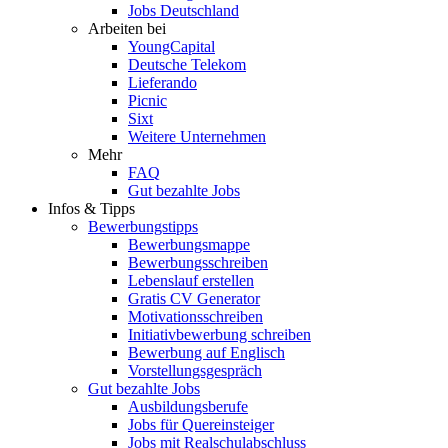
Jobs Deutschland
Arbeiten bei
YoungCapital
Deutsche Telekom
Lieferando
Picnic
Sixt
Weitere Unternehmen
Mehr
FAQ
Gut bezahlte Jobs
Infos & Tipps
Bewerbungstipps
Bewerbungsmappe
Bewerbungsschreiben
Lebenslauf erstellen
Gratis CV Generator
Motivationsschreiben
Initiativbewerbung schreiben
Bewerbung auf Englisch
Vorstellungsgespräch
Gut bezahlte Jobs
Ausbildungsberufe
Jobs für Quereinsteiger
Jobs mit Realschulabschluss