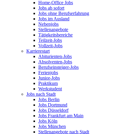
Home-Office Jobs
Jobs ab sofort
Jobs ohne Berufserfahrung
Jobs im Ausland
Nebenjobs
Stellenangebote
Tätigkeitsbereiche
Teilzeit-Jobs
Vollzeit-Jobs
Karrierestart
Abiturienten-Jobs
Absolventen-Jobs
Berufseinsteiger-Jobs
Ferienjobs
Junior-Jobs
Praktikum
Werkstudent
Jobs nach Stadt
Jobs Berlin
Jobs Dortmund
Jobs Düsseldorf
Jobs Frankfurt am Main
Jobs Köln
Jobs München
Stellenangebote nach Stadt