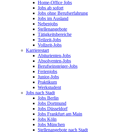
Home-Office Jobs
Jobs ab sofort
Jobs ohne Berufserfahrung
Jobs im Ausland
Nebenjobs
Stellenangebote
Tätigkeitsbereiche
Teilzeit-Jobs
Vollzeit-Jobs
Karrierestart
Abiturienten-Jobs
Absolventen-Jobs
Berufseinsteiger-Jobs
Ferienjobs
Junior-Jobs
Praktikum
Werkstudent
Jobs nach Stadt
Jobs Berlin
Jobs Dortmund
Jobs Düsseldorf
Jobs Frankfurt am Main
Jobs Köln
Jobs München
Stellenangebote nach Stadt