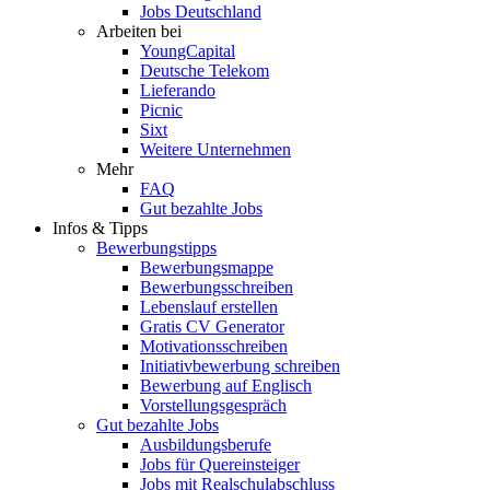
Jobs Deutschland
Arbeiten bei
YoungCapital
Deutsche Telekom
Lieferando
Picnic
Sixt
Weitere Unternehmen
Mehr
FAQ
Gut bezahlte Jobs
Infos & Tipps
Bewerbungstipps
Bewerbungsmappe
Bewerbungsschreiben
Lebenslauf erstellen
Gratis CV Generator
Motivationsschreiben
Initiativbewerbung schreiben
Bewerbung auf Englisch
Vorstellungsgespräch
Gut bezahlte Jobs
Ausbildungsberufe
Jobs für Quereinsteiger
Jobs mit Realschulabschluss