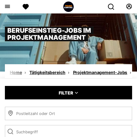
BERUFSEINSTIEG-JOBS IM
PROJEKTMANAGEMENT
Home
Tätigkeitsbereich
Projektmanagement-Jobs
B
FILTER