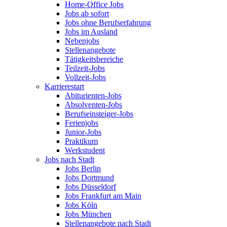
Home-Office Jobs
Jobs ab sofort
Jobs ohne Berufserfahrung
Jobs im Ausland
Nebenjobs
Stellenangebote
Tätigkeitsbereiche
Teilzeit-Jobs
Vollzeit-Jobs
Karrierestart
Abiturienten-Jobs
Absolventen-Jobs
Berufseinsteiger-Jobs
Ferienjobs
Junior-Jobs
Praktikum
Werkstudent
Jobs nach Stadt
Jobs Berlin
Jobs Dortmund
Jobs Düsseldorf
Jobs Frankfurt am Main
Jobs Köln
Jobs München
Stellenangebote nach Stadt