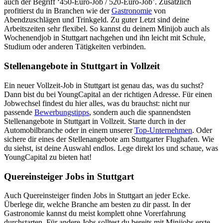
auch der Begriff ‘450-Euro-Job / 520-Euro-Job’. Zusätzlich
profitierst du in Branchen wie der
Gastronomie
von
Abendzuschlägen und Trinkgeld. Zu guter Letzt sind deine
Arbeitszeiten sehr flexibel. So kannst du deinem Minijob auch als
Wochenendjob in Stuttgart nachgehen und ihn leicht mit Schule,
Studium oder anderen Tätigkeiten verbinden.
Stellenangebote in Stuttgart in Vollzeit
Ein neuer Vollzeit-Job in Stuttgart ist genau das, was du suchst?
Dann bist du bei YoungCapital an der richtigen Adresse. Für einen
Jobwechsel findest du hier alles, was du brauchst: nicht nur
passende
Bewerbungstipps
, sondern auch die spannendsten
Stellenangebote in Stuttgart in Vollzeit. Starte durch in der
Automobilbranche oder in einem unserer
Top-Unternehmen
. Oder
sichere dir eines der Stellenangebote am Stuttgarter Flughafen. Wie
du siehst, ist deine Auswahl endlos. Lege direkt los und schaue, was
YoungCapital zu bieten hat!
Quereinsteiger Jobs in Stuttgart
Auch Quereinsteiger finden Jobs in Stuttgart an jeder Ecke.
Überlege dir, welche Branche am besten zu dir passt. In der
Gastronomie kannst du meist komplett ohne Vorerfahrung
durchstarten. Für andere Jobs solltest du bereits mit Minijobs erste