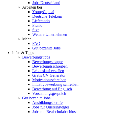
Jobs Deutschland
Arbeiten bei
YoungCapital
Deutsche Telekom
Lieferando
Picnic
Sixt
Weitere Unternehmen
Mehr
FAQ
Gut bezahlte Jobs
Infos & Tipps
Bewerbungstipps
Bewerbungsmappe
Bewerbungsschreiben
Lebenslauf erstellen
Gratis CV Generator
Motivationsschreiben
Initiativbewerbung schreiben
Bewerbung auf Englisch
Vorstellungsgespräch
Gut bezahlte Jobs
Ausbildungsberufe
Jobs für Quereinsteiger
Jobs mit Realschulabschluss