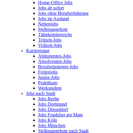
Home-Office Jobs
Jobs ab sofort
Jobs ohne Berufserfahrung
Jobs im Ausland
Nebenjobs
Stellenangebote
Tätigkeitsbereiche
Teilzeit-Jobs
Vollzeit-Jobs
Karrierestart
Abiturienten-Jobs
Absolventen-Jobs
Berufseinsteiger-Jobs
Ferienjobs
Junior-Jobs
Praktikum
Werkstudent
Jobs nach Stadt
Jobs Berlin
Jobs Dortmund
Jobs Düsseldorf
Jobs Frankfurt am Main
Jobs Köln
Jobs München
Stellenangebote nach Stadt