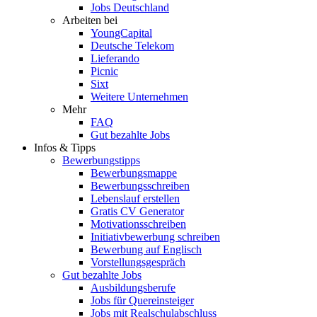
Jobs Deutschland
Arbeiten bei
YoungCapital
Deutsche Telekom
Lieferando
Picnic
Sixt
Weitere Unternehmen
Mehr
FAQ
Gut bezahlte Jobs
Infos & Tipps
Bewerbungstipps
Bewerbungsmappe
Bewerbungsschreiben
Lebenslauf erstellen
Gratis CV Generator
Motivationsschreiben
Initiativbewerbung schreiben
Bewerbung auf Englisch
Vorstellungsgespräch
Gut bezahlte Jobs
Ausbildungsberufe
Jobs für Quereinsteiger
Jobs mit Realschulabschluss