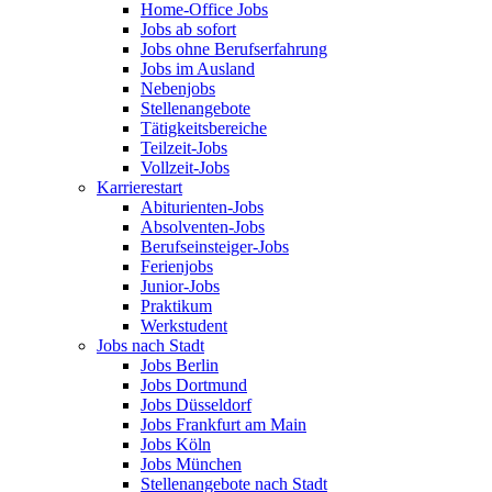
Home-Office Jobs
Jobs ab sofort
Jobs ohne Berufserfahrung
Jobs im Ausland
Nebenjobs
Stellenangebote
Tätigkeitsbereiche
Teilzeit-Jobs
Vollzeit-Jobs
Karrierestart
Abiturienten-Jobs
Absolventen-Jobs
Berufseinsteiger-Jobs
Ferienjobs
Junior-Jobs
Praktikum
Werkstudent
Jobs nach Stadt
Jobs Berlin
Jobs Dortmund
Jobs Düsseldorf
Jobs Frankfurt am Main
Jobs Köln
Jobs München
Stellenangebote nach Stadt