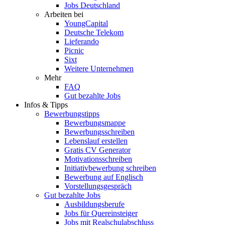
Jobs Deutschland
Arbeiten bei
YoungCapital
Deutsche Telekom
Lieferando
Picnic
Sixt
Weitere Unternehmen
Mehr
FAQ
Gut bezahlte Jobs
Infos & Tipps
Bewerbungstipps
Bewerbungsmappe
Bewerbungsschreiben
Lebenslauf erstellen
Gratis CV Generator
Motivationsschreiben
Initiativbewerbung schreiben
Bewerbung auf Englisch
Vorstellungsgespräch
Gut bezahlte Jobs
Ausbildungsberufe
Jobs für Quereinsteiger
Jobs mit Realschulabschluss