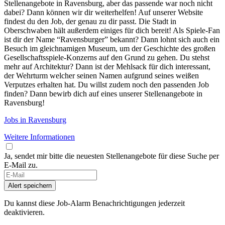
Stellenangebote in Ravensburg, aber das passende war noch nicht
dabei? Dann können wir dir weiterhelfen! Auf unserer Website
findest du den Job, der genau zu dir passt. Die Stadt in
Oberschwaben hält außerdem einiges für dich bereit! Als Spiele-Fan
ist dir der Name “Ravensburger” bekannt? Dann lohnt sich auch ein
Besuch im gleichnamigen Museum, um der Geschichte des großen
Gesellschaftsspiele-Konzerns auf den Grund zu gehen. Du stehst
mehr auf Architektur? Dann ist der Mehlsack für dich interessant,
der Wehrturm welcher seinen Namen aufgrund seines weißen
Verputzes erhalten hat. Du willst zudem noch den passenden Job
finden? Dann bewirb dich auf eines unserer Stellenangebote in
Ravensburg!
Jobs in Ravensburg
Weitere Informationen
Ja, sendet mir bitte die neuesten Stellenangebote für diese Suche per
E-Mail zu.
If
you
Alert speichern
are
a
Du kannst diese Job-Alarm Benachrichtigungen jederzeit
human,
deaktivieren.
ignore