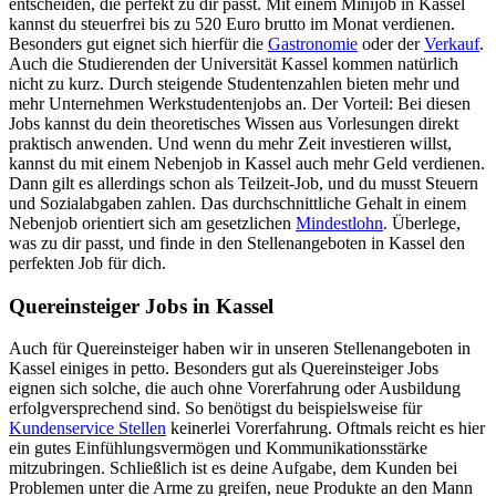
entscheiden, die perfekt zu dir passt. Mit einem Minijob in Kassel
kannst du steuerfrei bis zu 520 Euro brutto im Monat verdienen.
Besonders gut eignet sich hierfür die
Gastronomie
oder der
Verkauf
.
Auch die Studierenden der Universität Kassel kommen natürlich
nicht zu kurz. Durch steigende Studentenzahlen bieten mehr und
mehr Unternehmen Werkstudentenjobs an. Der Vorteil: Bei diesen
Jobs kannst du dein theoretisches Wissen aus Vorlesungen direkt
praktisch anwenden. Und wenn du mehr Zeit investieren willst,
kannst du mit einem Nebenjob in Kassel auch mehr Geld verdienen.
Dann gilt es allerdings schon als Teilzeit-Job, und du musst Steuern
und Sozialabgaben zahlen. Das durchschnittliche Gehalt in einem
Nebenjob orientiert sich am gesetzlichen
Mindestlohn
. Überlege,
was zu dir passt, und finde in den Stellenangeboten in Kassel den
perfekten Job für dich.
Quereinsteiger Jobs in Kassel
Auch für Quereinsteiger haben wir in unseren Stellenangeboten in
Kassel einiges in petto. Besonders gut als Quereinsteiger Jobs
eignen sich solche, die auch ohne Vorerfahrung oder Ausbildung
erfolgversprechend sind. So benötigst du beispielsweise für
Kundenservice Stellen
keinerlei Vorerfahrung. Oftmals reicht es hier
ein gutes Einfühlungsvermögen und Kommunikationsstärke
mitzubringen. Schließlich ist es deine Aufgabe, dem Kunden bei
Problemen unter die Arme zu greifen, neue Produkte an den Mann