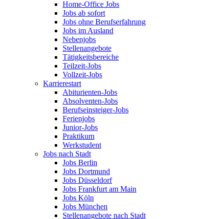
Home-Office Jobs
Jobs ab sofort
Jobs ohne Berufserfahrung
Jobs im Ausland
Nebenjobs
Stellenangebote
Tätigkeitsbereiche
Teilzeit-Jobs
Vollzeit-Jobs
Karrierestart
Abiturienten-Jobs
Absolventen-Jobs
Berufseinsteiger-Jobs
Ferienjobs
Junior-Jobs
Praktikum
Werkstudent
Jobs nach Stadt
Jobs Berlin
Jobs Dortmund
Jobs Düsseldorf
Jobs Frankfurt am Main
Jobs Köln
Jobs München
Stellenangebote nach Stadt