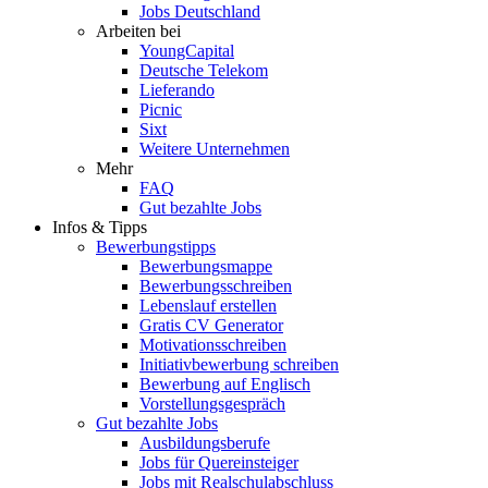
Jobs Deutschland
Arbeiten bei
YoungCapital
Deutsche Telekom
Lieferando
Picnic
Sixt
Weitere Unternehmen
Mehr
FAQ
Gut bezahlte Jobs
Infos & Tipps
Bewerbungstipps
Bewerbungsmappe
Bewerbungsschreiben
Lebenslauf erstellen
Gratis CV Generator
Motivationsschreiben
Initiativbewerbung schreiben
Bewerbung auf Englisch
Vorstellungsgespräch
Gut bezahlte Jobs
Ausbildungsberufe
Jobs für Quereinsteiger
Jobs mit Realschulabschluss