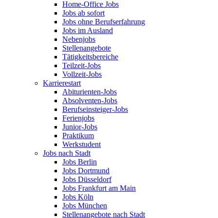
Home-Office Jobs
Jobs ab sofort
Jobs ohne Berufserfahrung
Jobs im Ausland
Nebenjobs
Stellenangebote
Tätigkeitsbereiche
Teilzeit-Jobs
Vollzeit-Jobs
Karrierestart
Abiturienten-Jobs
Absolventen-Jobs
Berufseinsteiger-Jobs
Ferienjobs
Junior-Jobs
Praktikum
Werkstudent
Jobs nach Stadt
Jobs Berlin
Jobs Dortmund
Jobs Düsseldorf
Jobs Frankfurt am Main
Jobs Köln
Jobs München
Stellenangebote nach Stadt