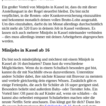
Ein großer Vorteil von Minijobs in Kassel ist, dass du mit dieser
Anstellungsart in der Regel steuerfrei bleibst. Du bist nicht
verpflichtet, in die Renten- oder Krankenversicherung einzuzahlen
und bekommst monatlich deinen vollen Brutto-Lohn ausgezahlt.
Um dies einzuhalten, darfst du im Monat allerdings durchschnittlich
nicht mehr als 520 Euro in deinem Job in Kassel verdienen. Es
lassen sich auch mehrere Minijobs in Kassel miteinander verbinden
– dies muss allerdings immer mit deinen Arbeitgebern abgesprochen
werden.
Minijobs in Kassel ab 16
Du bist noch minderjährig und möchtest mit einem Minijob in
Kassel ab 16 durchstarten? Dann hast du verschiedene
Möglichkeiten. Wenn du in einem Schulfach besonders gut bist,
kannst du dir mit Nachhilfe etwas dazuverdienen. Unterstütze
andere Schüler dabei, ihre nächste Klausur mit Bravour zu meistern
und vertiefe gleichzeitig dein eigenes Wissen. Zusätzlich gibt es
einige Ferienjobs, die auch für Schüler ab 16 super geeignet sind.
Besonders beliebt sind außerdem Baby- oder Tiersitter Jobs. Ein
Vorteil hier: Oft passt du auf Kinder auf, wenn sie schlafen – du
kannst also nebenbei entspannt Schularbeiten machen oder die
neuste Netflix Serie anschauen. Das klingt gut für dich? Dann lies