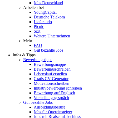
Jobs Deutschland
Arbeiten bei
YoungCapital
Deutsche Telekom
Lieferando
Picnic
Sixt
Weitere Unternehmen
Mehr
FAQ
Gut bezahlte Jobs
Infos & Tipps
Bewerbungstipps
Bewerbungsmappe
Bewerbungsschreiben
Lebenslauf erstellen
Gratis CV Generator
Motivationsschreiben
Initiativbewerbung schreiben
Bewerbung auf Englisch
Vorstellungsgespräch
Gut bezahlte Jobs
Ausbildungsberufe
Jobs für Quereinsteiger
Jobs mit Realschulabschluss