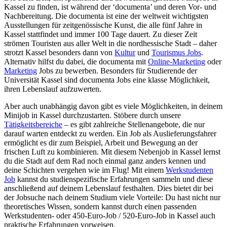
Kassel zu finden, ist während der ‘documenta’ und deren Vor- und
Nachbereitung. Die documenta ist eine der weltweit wichtigsten
Ausstellungen für zeitgenössische Kunst, die alle fünf Jahre in
Kassel stattfindet und immer 100 Tage dauert. Zu dieser Zeit
strömen Touristen aus aller Welt in die nordhessische Stadt – daher
strotzt Kassel besonders dann von
Kultur
und
Tourismus Jobs
.
Alternativ hilfst du dabei, die documenta mit
Online-Marketing
oder
Marketing
Jobs zu bewerben. Besonders für Studierende der
Universität Kassel sind documenta Jobs eine klasse Möglichkeit,
ihren Lebenslauf aufzuwerten.
Aber auch unabhängig davon gibt es viele Möglichkeiten, in deinem
Minijob in Kassel durchzustarten. Stöbere durch unsere
Tätigkeitsbereiche
– es gibt zahlreiche Stellenangebote, die nur
darauf warten entdeckt zu werden. Ein Job als Auslieferungsfahrer
ermöglicht es dir zum Beispiel, Arbeit und Bewegung an der
frischen Luft zu kombinieren. Mit diesem Nebenjob in Kassel lernst
du die Stadt auf dem Rad noch einmal ganz anders kennen und
deine Schichten vergehen wie im Flug! Mit einem
Werkstudenten
Job
kannst du studienspezifische Erfahrungen sammeln und diese
anschließend auf deinem Lebenslauf festhalten. Dies bietet dir bei
der Jobsuche nach deinem Studium viele Vorteile: Du hast nicht nur
theoretisches Wissen, sondern kannst durch einen passenden
Werkstudenten- oder 450-Euro-Job / 520-Euro-Job in Kassel auch
praktische Erfahrungen vorweisen.