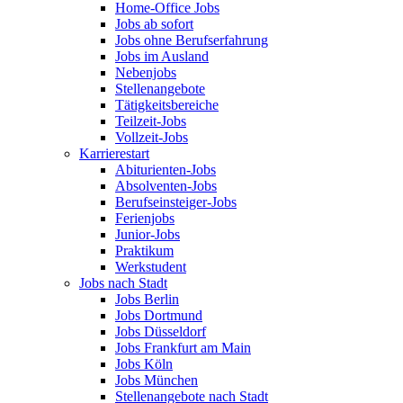
Home-Office Jobs
Jobs ab sofort
Jobs ohne Berufserfahrung
Jobs im Ausland
Nebenjobs
Stellenangebote
Tätigkeitsbereiche
Teilzeit-Jobs
Vollzeit-Jobs
Karrierestart
Abiturienten-Jobs
Absolventen-Jobs
Berufseinsteiger-Jobs
Ferienjobs
Junior-Jobs
Praktikum
Werkstudent
Jobs nach Stadt
Jobs Berlin
Jobs Dortmund
Jobs Düsseldorf
Jobs Frankfurt am Main
Jobs Köln
Jobs München
Stellenangebote nach Stadt