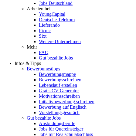
Jobs Deutschland
Arbeiten bei
YoungCapital
Deutsche Telekom
Lieferando
Picnic
Sixt
Weitere Unternehmen
Mehr
FAQ
Gut bezahlte Jobs
Infos & Tipps
Bewerbungstipps
Bewerbungsmappe
Bewerbungsschreiben
Lebenslauf erstellen
Gratis CV Generator
Motivationsschreiben
Initiativbewerbung schreiben
Bewerbung auf Englisch
Vorstellungsgespräch
Gut bezahlte Jobs
Ausbildungsberufe
Jobs für Quereinsteiger
Jobs mit Realschulabschluss