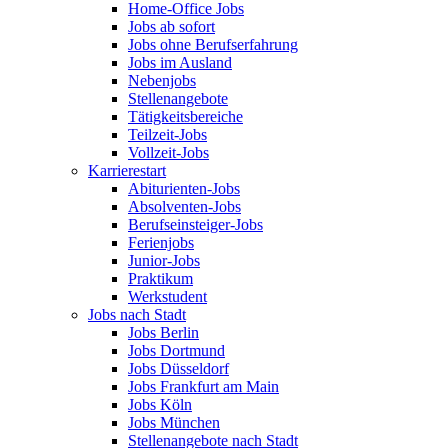
Home-Office Jobs
Jobs ab sofort
Jobs ohne Berufserfahrung
Jobs im Ausland
Nebenjobs
Stellenangebote
Tätigkeitsbereiche
Teilzeit-Jobs
Vollzeit-Jobs
Karrierestart
Abiturienten-Jobs
Absolventen-Jobs
Berufseinsteiger-Jobs
Ferienjobs
Junior-Jobs
Praktikum
Werkstudent
Jobs nach Stadt
Jobs Berlin
Jobs Dortmund
Jobs Düsseldorf
Jobs Frankfurt am Main
Jobs Köln
Jobs München
Stellenangebote nach Stadt