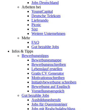
Jobs Deutschland
Arbeiten bei
YoungCapital
Deutsche Telekom
Lieferando
Picnic
Sixt
Weitere Unternehmen
Mehr
FAQ
Gut bezahlte Jobs
Infos & Tipps
Bewerbungstipps
Bewerbungsmappe
Bewerbungsschreiben
Lebenslauf erstellen
Gratis CV Generator
Motivationsschreiben
Initiativbewerbung schreiben
Bewerbung auf Englisch
Vorstellungsgespräch
Gut bezahlte Jobs
Ausbildungsberufe
Jobs für Quereinsteiger
Jobs mit Realschulabschluss