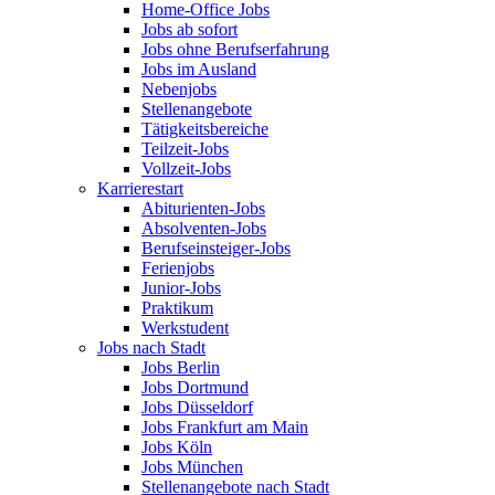
Home-Office Jobs
Jobs ab sofort
Jobs ohne Berufserfahrung
Jobs im Ausland
Nebenjobs
Stellenangebote
Tätigkeitsbereiche
Teilzeit-Jobs
Vollzeit-Jobs
Karrierestart
Abiturienten-Jobs
Absolventen-Jobs
Berufseinsteiger-Jobs
Ferienjobs
Junior-Jobs
Praktikum
Werkstudent
Jobs nach Stadt
Jobs Berlin
Jobs Dortmund
Jobs Düsseldorf
Jobs Frankfurt am Main
Jobs Köln
Jobs München
Stellenangebote nach Stadt