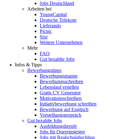
Jobs Deutschland
Arbeiten bei
YoungCapital
Deutsche Telekom
Lieferando
Picnic
Sixt
Weitere Unternehmen
Mehr
FAQ
Gut bezahlte Jobs
Infos & Tipps
Bewerbungstipps
Bewerbungsmappe
Bewerbungsschreiben
Lebenslauf erstellen
Gratis CV Generator
Motivationsschreiben
Initiativbewerbung schreiben
Bewerbung auf Englisch
Vorstellungsgespräch
Gut bezahlte Jobs
Ausbildungsberufe
Jobs für Quereinsteiger
Jobs mit Realschulabschluss