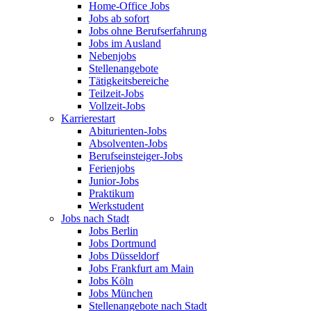
Home-Office Jobs
Jobs ab sofort
Jobs ohne Berufserfahrung
Jobs im Ausland
Nebenjobs
Stellenangebote
Tätigkeitsbereiche
Teilzeit-Jobs
Vollzeit-Jobs
Karrierestart
Abiturienten-Jobs
Absolventen-Jobs
Berufseinsteiger-Jobs
Ferienjobs
Junior-Jobs
Praktikum
Werkstudent
Jobs nach Stadt
Jobs Berlin
Jobs Dortmund
Jobs Düsseldorf
Jobs Frankfurt am Main
Jobs Köln
Jobs München
Stellenangebote nach Stadt