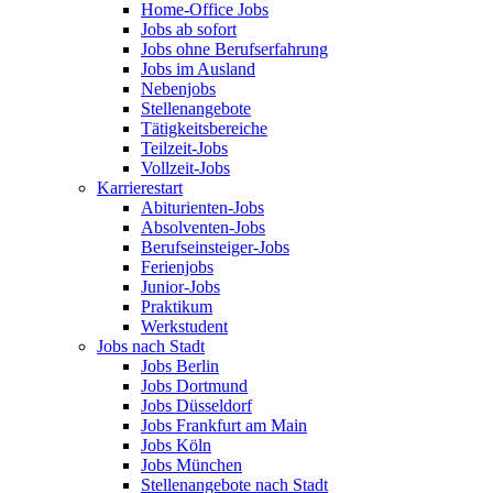
Home-Office Jobs
Jobs ab sofort
Jobs ohne Berufserfahrung
Jobs im Ausland
Nebenjobs
Stellenangebote
Tätigkeitsbereiche
Teilzeit-Jobs
Vollzeit-Jobs
Karrierestart
Abiturienten-Jobs
Absolventen-Jobs
Berufseinsteiger-Jobs
Ferienjobs
Junior-Jobs
Praktikum
Werkstudent
Jobs nach Stadt
Jobs Berlin
Jobs Dortmund
Jobs Düsseldorf
Jobs Frankfurt am Main
Jobs Köln
Jobs München
Stellenangebote nach Stadt