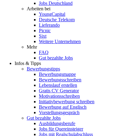
Jobs Deutschland
Arbeiten bei
YoungCapital
Deutsche Telekom
Lieferando
Picnic
Sixt
Weitere Unternehmen
Mehr
FAQ
Gut bezahlte Jobs
Infos & Tipps
Bewerbungstipps
Bewerbungsmappe
Bewerbungsschreiben
Lebenslauf erstellen
Gratis CV Generator
Motivationsschreiben
Initiativbewerbung schreiben
Bewerbung auf Englisch
Vorstellungsgespräch
Gut bezahlte Jobs
Ausbildungsberufe
Jobs für Quereinsteiger
Jobs mit Realschulabschluss