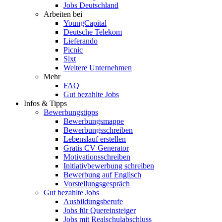
Jobs Deutschland
Arbeiten bei
YoungCapital
Deutsche Telekom
Lieferando
Picnic
Sixt
Weitere Unternehmen
Mehr
FAQ
Gut bezahlte Jobs
Infos & Tipps
Bewerbungstipps
Bewerbungsmappe
Bewerbungsschreiben
Lebenslauf erstellen
Gratis CV Generator
Motivationsschreiben
Initiativbewerbung schreiben
Bewerbung auf Englisch
Vorstellungsgespräch
Gut bezahlte Jobs
Ausbildungsberufe
Jobs für Quereinsteiger
Jobs mit Realschulabschluss