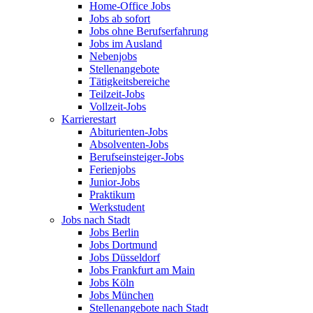
Home-Office Jobs
Jobs ab sofort
Jobs ohne Berufserfahrung
Jobs im Ausland
Nebenjobs
Stellenangebote
Tätigkeitsbereiche
Teilzeit-Jobs
Vollzeit-Jobs
Karrierestart
Abiturienten-Jobs
Absolventen-Jobs
Berufseinsteiger-Jobs
Ferienjobs
Junior-Jobs
Praktikum
Werkstudent
Jobs nach Stadt
Jobs Berlin
Jobs Dortmund
Jobs Düsseldorf
Jobs Frankfurt am Main
Jobs Köln
Jobs München
Stellenangebote nach Stadt