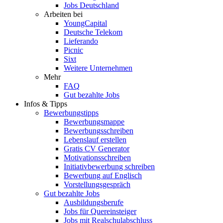
Jobs Deutschland
Arbeiten bei
YoungCapital
Deutsche Telekom
Lieferando
Picnic
Sixt
Weitere Unternehmen
Mehr
FAQ
Gut bezahlte Jobs
Infos & Tipps
Bewerbungstipps
Bewerbungsmappe
Bewerbungsschreiben
Lebenslauf erstellen
Gratis CV Generator
Motivationsschreiben
Initiativbewerbung schreiben
Bewerbung auf Englisch
Vorstellungsgespräch
Gut bezahlte Jobs
Ausbildungsberufe
Jobs für Quereinsteiger
Jobs mit Realschulabschluss