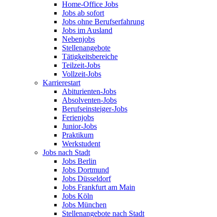
Home-Office Jobs
Jobs ab sofort
Jobs ohne Berufserfahrung
Jobs im Ausland
Nebenjobs
Stellenangebote
Tätigkeitsbereiche
Teilzeit-Jobs
Vollzeit-Jobs
Karrierestart
Abiturienten-Jobs
Absolventen-Jobs
Berufseinsteiger-Jobs
Ferienjobs
Junior-Jobs
Praktikum
Werkstudent
Jobs nach Stadt
Jobs Berlin
Jobs Dortmund
Jobs Düsseldorf
Jobs Frankfurt am Main
Jobs Köln
Jobs München
Stellenangebote nach Stadt