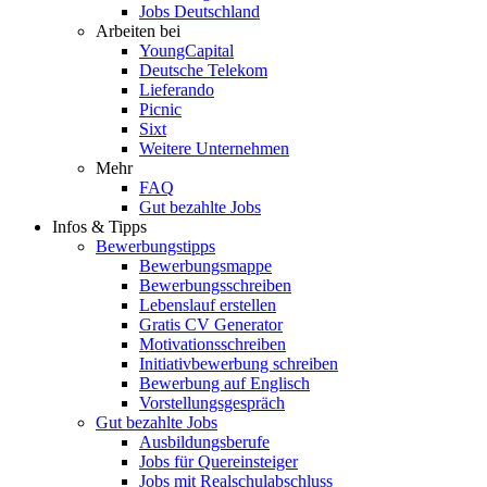
Jobs Deutschland
Arbeiten bei
YoungCapital
Deutsche Telekom
Lieferando
Picnic
Sixt
Weitere Unternehmen
Mehr
FAQ
Gut bezahlte Jobs
Infos & Tipps
Bewerbungstipps
Bewerbungsmappe
Bewerbungsschreiben
Lebenslauf erstellen
Gratis CV Generator
Motivationsschreiben
Initiativbewerbung schreiben
Bewerbung auf Englisch
Vorstellungsgespräch
Gut bezahlte Jobs
Ausbildungsberufe
Jobs für Quereinsteiger
Jobs mit Realschulabschluss