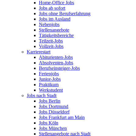
Home-Office Jobs
Jobs ab sofort
Jobs ohne Berufserfahrung
Jobs im Ausland
Nebenjobs
Stellenangebote
Tätigkeitsbereiche
Teilzeit-Jobs
Vollzeit-Jobs
Karrierestart
Abiturienten-Jobs
Absolventen-Jobs
Berufseinsteiger-Jobs
Ferienjobs
Junior-Jobs
Praktikum
Werkstudent
Jobs nach Stadt
Jobs Berlin
Jobs Dortmund
Jobs Düsseldorf
Jobs Frankfurt am Main
Jobs Köln
Jobs München
Stellenangebote nach Stadt