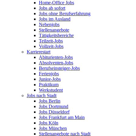
Home-Office Jobs
Jobs ab sofort
Jobs ohne Berufserfahrung
Jobs im Ausland
Nebenjobs
Stellenangebote
Tätigkeitsbereiche
Teilzeit-Jobs
Vollzeit-Jobs
Karrierestart
Abiturienten-Jobs
Absolventen-Jobs
Berufseinsteiger-Jobs
Ferienjobs
Junior-Jobs
Praktikum
Werkstudent
Jobs nach Stadt
Jobs Berlin
Jobs Dortmund
Jobs Düsseldorf
Jobs Frankfurt am Main
Jobs Köln
Jobs München
Stellenangebote nach Stadt