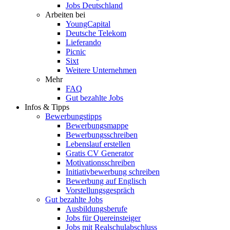
Jobs Deutschland
Arbeiten bei
YoungCapital
Deutsche Telekom
Lieferando
Picnic
Sixt
Weitere Unternehmen
Mehr
FAQ
Gut bezahlte Jobs
Infos & Tipps
Bewerbungstipps
Bewerbungsmappe
Bewerbungsschreiben
Lebenslauf erstellen
Gratis CV Generator
Motivationsschreiben
Initiativbewerbung schreiben
Bewerbung auf Englisch
Vorstellungsgespräch
Gut bezahlte Jobs
Ausbildungsberufe
Jobs für Quereinsteiger
Jobs mit Realschulabschluss