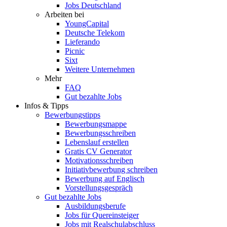
Jobs Deutschland
Arbeiten bei
YoungCapital
Deutsche Telekom
Lieferando
Picnic
Sixt
Weitere Unternehmen
Mehr
FAQ
Gut bezahlte Jobs
Infos & Tipps
Bewerbungstipps
Bewerbungsmappe
Bewerbungsschreiben
Lebenslauf erstellen
Gratis CV Generator
Motivationsschreiben
Initiativbewerbung schreiben
Bewerbung auf Englisch
Vorstellungsgespräch
Gut bezahlte Jobs
Ausbildungsberufe
Jobs für Quereinsteiger
Jobs mit Realschulabschluss