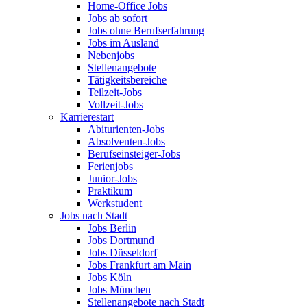
Home-Office Jobs
Jobs ab sofort
Jobs ohne Berufserfahrung
Jobs im Ausland
Nebenjobs
Stellenangebote
Tätigkeitsbereiche
Teilzeit-Jobs
Vollzeit-Jobs
Karrierestart
Abiturienten-Jobs
Absolventen-Jobs
Berufseinsteiger-Jobs
Ferienjobs
Junior-Jobs
Praktikum
Werkstudent
Jobs nach Stadt
Jobs Berlin
Jobs Dortmund
Jobs Düsseldorf
Jobs Frankfurt am Main
Jobs Köln
Jobs München
Stellenangebote nach Stadt