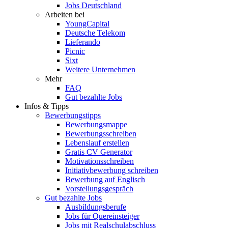
Jobs Deutschland
Arbeiten bei
YoungCapital
Deutsche Telekom
Lieferando
Picnic
Sixt
Weitere Unternehmen
Mehr
FAQ
Gut bezahlte Jobs
Infos & Tipps
Bewerbungstipps
Bewerbungsmappe
Bewerbungsschreiben
Lebenslauf erstellen
Gratis CV Generator
Motivationsschreiben
Initiativbewerbung schreiben
Bewerbung auf Englisch
Vorstellungsgespräch
Gut bezahlte Jobs
Ausbildungsberufe
Jobs für Quereinsteiger
Jobs mit Realschulabschluss