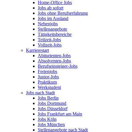
Home-Office Jobs
Jobs ab sofort
Jobs ohne Berufserfahrung
Jobs im Ausland
Nebenjobs
Stellenangebote
Tätigkeitsbereiche
Teilzeit-Jobs
Vollzeit-Jobs
Karrierestart
Abiturienten-Jobs
Absolventen-Jobs
Berufseinsteiger-Jobs
Ferienjobs
Junior-Jobs
Praktikum
Werkstudent
Jobs nach Stadt
Jobs Berlin
Jobs Dortmund
Jobs Düsseldorf
Jobs Frankfurt am Main
Jobs Köln
Jobs München
Stellenangebote nach Stadt