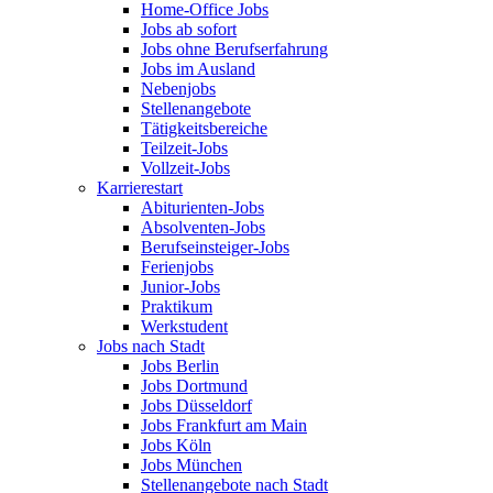
Home-Office Jobs
Jobs ab sofort
Jobs ohne Berufserfahrung
Jobs im Ausland
Nebenjobs
Stellenangebote
Tätigkeitsbereiche
Teilzeit-Jobs
Vollzeit-Jobs
Karrierestart
Abiturienten-Jobs
Absolventen-Jobs
Berufseinsteiger-Jobs
Ferienjobs
Junior-Jobs
Praktikum
Werkstudent
Jobs nach Stadt
Jobs Berlin
Jobs Dortmund
Jobs Düsseldorf
Jobs Frankfurt am Main
Jobs Köln
Jobs München
Stellenangebote nach Stadt