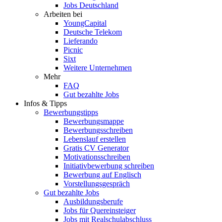
Jobs Deutschland
Arbeiten bei
YoungCapital
Deutsche Telekom
Lieferando
Picnic
Sixt
Weitere Unternehmen
Mehr
FAQ
Gut bezahlte Jobs
Infos & Tipps
Bewerbungstipps
Bewerbungsmappe
Bewerbungsschreiben
Lebenslauf erstellen
Gratis CV Generator
Motivationsschreiben
Initiativbewerbung schreiben
Bewerbung auf Englisch
Vorstellungsgespräch
Gut bezahlte Jobs
Ausbildungsberufe
Jobs für Quereinsteiger
Jobs mit Realschulabschluss