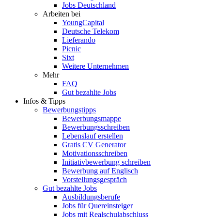
Jobs Deutschland
Arbeiten bei
YoungCapital
Deutsche Telekom
Lieferando
Picnic
Sixt
Weitere Unternehmen
Mehr
FAQ
Gut bezahlte Jobs
Infos & Tipps
Bewerbungstipps
Bewerbungsmappe
Bewerbungsschreiben
Lebenslauf erstellen
Gratis CV Generator
Motivationsschreiben
Initiativbewerbung schreiben
Bewerbung auf Englisch
Vorstellungsgespräch
Gut bezahlte Jobs
Ausbildungsberufe
Jobs für Quereinsteiger
Jobs mit Realschulabschluss