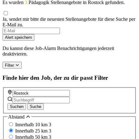
Es wurden
3
Pädagogik Stellenangebote in Rostock gefunden.
Ja, sendet mir bitte die neuesten Stellenangebote für diese Suche per
E-Mail zu.
If
you
Alert speichern
are
a
Du kannst diese Job-Alarm Benachrichtigungen jederzeit
human,
deaktivieren.
ignore
this
Filter
field
Finde hier den Job, der zu dir passt
Filter
Suchen
Suche
Abstand
Innerhalb 10 km
3
Innerhalb 25 km
3
Innerhalb 50 km
3