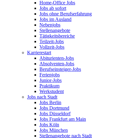
Home-Office Jobs
Jobs ab sofort
Jobs ohne Berufserfahrung
Jobs im Ausland
Nebenjobs
Stellenangebote
Tätigkeitsbereiche
Teilzeit-Jobs
Vollzeit-Jobs
Karrierestart
Abiturienten-Jobs
Absolventen-Jobs
Berufseinsteiger-Jobs
Ferienjobs
Junior-Jobs
Praktikum
Werkstudent
Jobs nach Stadt
Jobs Berlin
Jobs Dortmund
Jobs Düsseldorf
Jobs Frankfurt am Main
Jobs Köln
Jobs München
Stellenangebote nach Stadt