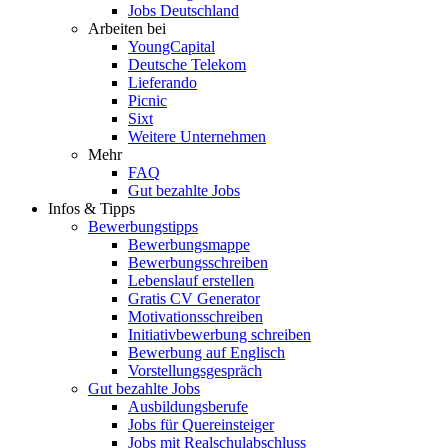
Jobs Deutschland
Arbeiten bei
YoungCapital
Deutsche Telekom
Lieferando
Picnic
Sixt
Weitere Unternehmen
Mehr
FAQ
Gut bezahlte Jobs
Infos & Tipps
Bewerbungstipps
Bewerbungsmappe
Bewerbungsschreiben
Lebenslauf erstellen
Gratis CV Generator
Motivationsschreiben
Initiativbewerbung schreiben
Bewerbung auf Englisch
Vorstellungsgespräch
Gut bezahlte Jobs
Ausbildungsberufe
Jobs für Quereinsteiger
Jobs mit Realschulabschluss