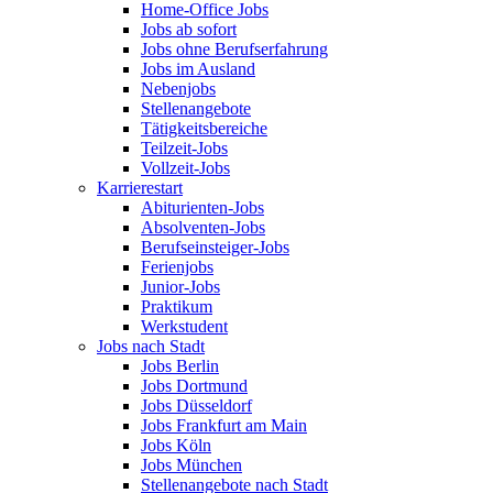
Home-Office Jobs
Jobs ab sofort
Jobs ohne Berufserfahrung
Jobs im Ausland
Nebenjobs
Stellenangebote
Tätigkeitsbereiche
Teilzeit-Jobs
Vollzeit-Jobs
Karrierestart
Abiturienten-Jobs
Absolventen-Jobs
Berufseinsteiger-Jobs
Ferienjobs
Junior-Jobs
Praktikum
Werkstudent
Jobs nach Stadt
Jobs Berlin
Jobs Dortmund
Jobs Düsseldorf
Jobs Frankfurt am Main
Jobs Köln
Jobs München
Stellenangebote nach Stadt