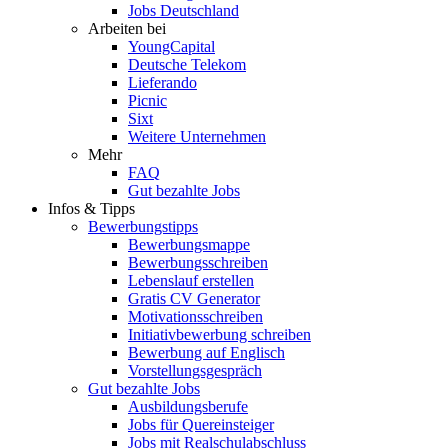
Jobs Deutschland
Arbeiten bei
YoungCapital
Deutsche Telekom
Lieferando
Picnic
Sixt
Weitere Unternehmen
Mehr
FAQ
Gut bezahlte Jobs
Infos & Tipps
Bewerbungstipps
Bewerbungsmappe
Bewerbungsschreiben
Lebenslauf erstellen
Gratis CV Generator
Motivationsschreiben
Initiativbewerbung schreiben
Bewerbung auf Englisch
Vorstellungsgespräch
Gut bezahlte Jobs
Ausbildungsberufe
Jobs für Quereinsteiger
Jobs mit Realschulabschluss