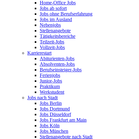
Home-Office Jobs
Jobs ab sofort
Jobs ohne Berufserfahrung
Jobs im Ausland
Nebenjobs
Stellenangebote
Tätigkeitsbereiche
Teilzeit-Jobs
Vollzeit-Jobs
Karrierestart
Abiturienten-Jobs
Absolventen-Jobs
Berufseinsteiger-Jobs
Ferienjobs
Junior-Jobs
Praktikum
Werkstudent
Jobs nach Stadt
Jobs Berlin
Jobs Dortmund
Jobs Düsseldorf
Jobs Frankfurt am Main
Jobs Köln
Jobs München
Stellenangebote nach Stadt