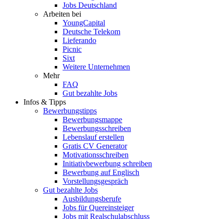
Jobs Deutschland
Arbeiten bei
YoungCapital
Deutsche Telekom
Lieferando
Picnic
Sixt
Weitere Unternehmen
Mehr
FAQ
Gut bezahlte Jobs
Infos & Tipps
Bewerbungstipps
Bewerbungsmappe
Bewerbungsschreiben
Lebenslauf erstellen
Gratis CV Generator
Motivationsschreiben
Initiativbewerbung schreiben
Bewerbung auf Englisch
Vorstellungsgespräch
Gut bezahlte Jobs
Ausbildungsberufe
Jobs für Quereinsteiger
Jobs mit Realschulabschluss