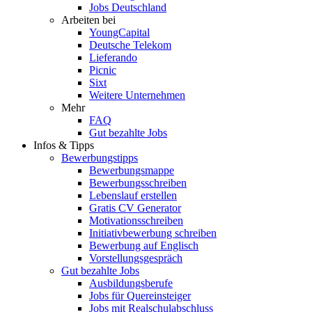
Jobs Deutschland
Arbeiten bei
YoungCapital
Deutsche Telekom
Lieferando
Picnic
Sixt
Weitere Unternehmen
Mehr
FAQ
Gut bezahlte Jobs
Infos & Tipps
Bewerbungstipps
Bewerbungsmappe
Bewerbungsschreiben
Lebenslauf erstellen
Gratis CV Generator
Motivationsschreiben
Initiativbewerbung schreiben
Bewerbung auf Englisch
Vorstellungsgespräch
Gut bezahlte Jobs
Ausbildungsberufe
Jobs für Quereinsteiger
Jobs mit Realschulabschluss