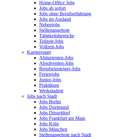
Home-Office Jobs
Jobs ab sofort
Jobs ohne Berufserfahrung
Jobs im Ausland
Nebenjobs
Stellenangebote
Tätigkeitsbereiche
Teilzeit-Jobs
Vollzeit-Jobs
Karrierestart
Abiturienten-Jobs
Absolventen-Jobs
Berufseinsteiger-Jobs
Ferienjobs
Junior-Jobs
Praktikum
Werkstudent
Jobs nach Stadt
Jobs Berlin
Jobs Dortmund
Jobs Düsseldorf
Jobs Frankfurt am Main
Jobs Köln
Jobs München
Stellenangebote nach Stadt