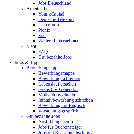
Jobs Deutschland
Arbeiten bei
YoungCapital
Deutsche Telekom
Lieferando
Picnic
Sixt
Weitere Unternehmen
Mehr
FAQ
Gut bezahlte Jobs
Infos & Tipps
Bewerbungstipps
Bewerbungsmappe
Bewerbungsschreiben
Lebenslauf erstellen
Gratis CV Generator
Motivationsschreiben
Initiativbewerbung schreiben
Bewerbung auf Englisch
Vorstellungsgespräch
Gut bezahlte Jobs
Ausbildungsberufe
Jobs für Quereinsteiger
Jobs mit Realschulabschluss