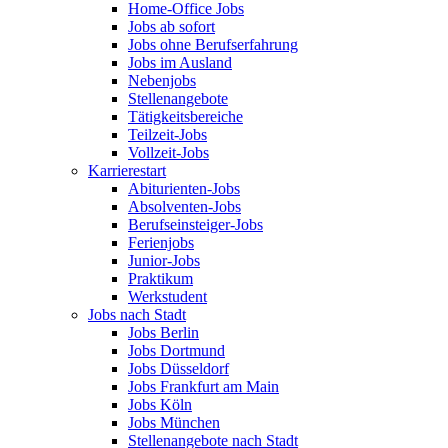
Home-Office Jobs
Jobs ab sofort
Jobs ohne Berufserfahrung
Jobs im Ausland
Nebenjobs
Stellenangebote
Tätigkeitsbereiche
Teilzeit-Jobs
Vollzeit-Jobs
Karrierestart
Abiturienten-Jobs
Absolventen-Jobs
Berufseinsteiger-Jobs
Ferienjobs
Junior-Jobs
Praktikum
Werkstudent
Jobs nach Stadt
Jobs Berlin
Jobs Dortmund
Jobs Düsseldorf
Jobs Frankfurt am Main
Jobs Köln
Jobs München
Stellenangebote nach Stadt