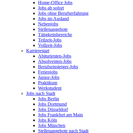
Home-Office Jobs
Jobs ab sofort
Jobs ohne Berufserfahrung
Jobs im Ausland
Nebenjobs
Stellenangebote
Tätigkeitsbereiche
Teilzeit-Jobs
Vollzeit-Jobs
Karrierestart
Abiturienten-Jobs
Absolventen-Jobs
Berufseinsteiger-Jobs
Ferienjobs
Junior-Jobs
Praktikum
Werkstudent
Jobs nach Stadt
Jobs Berlin
Jobs Dortmund
Jobs Düsseldorf
Jobs Frankfurt am Main
Jobs Köln
Jobs München
Stellenangebote nach Stadt