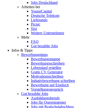
Jobs Deutschland
Arbeiten bei
YoungCapital
Deutsche Telekom
Lieferando
Picnic
Sixt
Weitere Unternehmen
Mehr
FAQ
Gut bezahlte Jobs
Infos & Tipps
Bewerbungstipps
Bewerbungsmappe
Bewerbungsschreiben
Lebenslauf erstellen
Gratis CV Generator
Motivationsschreiben
Initiativbewerbung schreiben
Bewerbung auf Englisch
Vorstellungsgespräch
Gut bezahlte Jobs
Ausbildungsberufe
Jobs für Quereinsteiger
Jobs mit Realschulabschluss