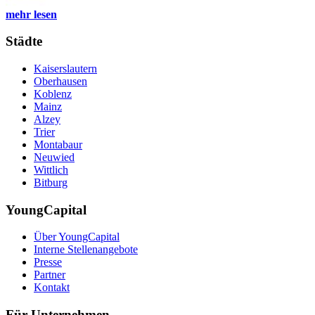
mehr lesen
Städte
Kaiserslautern
Oberhausen
Koblenz
Mainz
Alzey
Trier
Montabaur
Neuwied
Wittlich
Bitburg
YoungCapital
Über YoungCapital
Interne Stellenangebote
Presse
Partner
Kontakt
Für Unternehmen