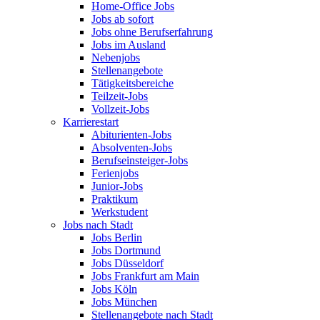
Home-Office Jobs
Jobs ab sofort
Jobs ohne Berufserfahrung
Jobs im Ausland
Nebenjobs
Stellenangebote
Tätigkeitsbereiche
Teilzeit-Jobs
Vollzeit-Jobs
Karrierestart
Abiturienten-Jobs
Absolventen-Jobs
Berufseinsteiger-Jobs
Ferienjobs
Junior-Jobs
Praktikum
Werkstudent
Jobs nach Stadt
Jobs Berlin
Jobs Dortmund
Jobs Düsseldorf
Jobs Frankfurt am Main
Jobs Köln
Jobs München
Stellenangebote nach Stadt