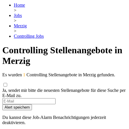
Home
>
Jobs
>
Merzig
>
Controlling Jobs
Controlling Stellenangebote in
Merzig
Es wurden
1
Controlling Stellenangebote in Merzig gefunden.
Ja, sendet mir bitte die neuesten Stellenangebote für diese Suche per
E-Mail zu.
If
you
Alert speichern
are
a
Du kannst diese Job-Alarm Benachrichtigungen jederzeit
human,
deaktivieren.
ignore