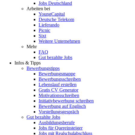
Jobs Deutschland
Arbeiten bei
YoungCapital
Deutsche Telekom
Lieferando
Picnic
Sixt
Weitere Unternehmen
Mehr
FAQ
Gut bezahlte Jobs
Infos & Tipps
Bewerbungstipps
Bewerbungsmappe
Bewerbungsschreiben
Lebenslauf erstellen
Gratis CV Generator
Motivationsschreiben
Initiativbewerbung schreiben
Bewerbung auf Englisch
Vorstellungsgespräch
Gut bezahlte Jobs
Ausbildungsberufe
Jobs für Quereinsteiger
Jobs mit Realschulabschluss