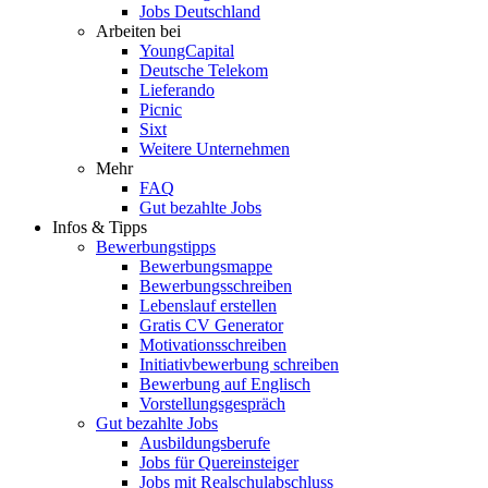
Jobs Deutschland
Arbeiten bei
YoungCapital
Deutsche Telekom
Lieferando
Picnic
Sixt
Weitere Unternehmen
Mehr
FAQ
Gut bezahlte Jobs
Infos & Tipps
Bewerbungstipps
Bewerbungsmappe
Bewerbungsschreiben
Lebenslauf erstellen
Gratis CV Generator
Motivationsschreiben
Initiativbewerbung schreiben
Bewerbung auf Englisch
Vorstellungsgespräch
Gut bezahlte Jobs
Ausbildungsberufe
Jobs für Quereinsteiger
Jobs mit Realschulabschluss