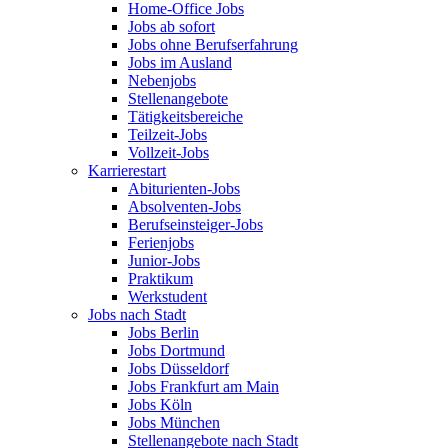
Home-Office Jobs
Jobs ab sofort
Jobs ohne Berufserfahrung
Jobs im Ausland
Nebenjobs
Stellenangebote
Tätigkeitsbereiche
Teilzeit-Jobs
Vollzeit-Jobs
Karrierestart
Abiturienten-Jobs
Absolventen-Jobs
Berufseinsteiger-Jobs
Ferienjobs
Junior-Jobs
Praktikum
Werkstudent
Jobs nach Stadt
Jobs Berlin
Jobs Dortmund
Jobs Düsseldorf
Jobs Frankfurt am Main
Jobs Köln
Jobs München
Stellenangebote nach Stadt