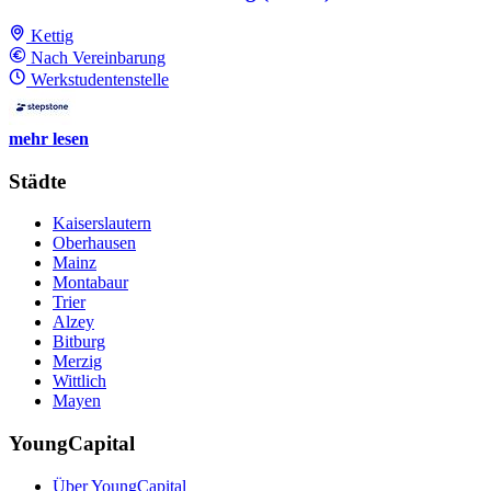
Kettig
Nach Vereinbarung
Werkstudentenstelle
mehr lesen
Städte
Kaiserslautern
Oberhausen
Mainz
Montabaur
Trier
Alzey
Bitburg
Merzig
Wittlich
Mayen
YoungCapital
Über YoungCapital