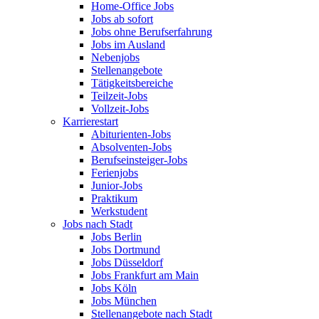
Home-Office Jobs
Jobs ab sofort
Jobs ohne Berufserfahrung
Jobs im Ausland
Nebenjobs
Stellenangebote
Tätigkeitsbereiche
Teilzeit-Jobs
Vollzeit-Jobs
Karrierestart
Abiturienten-Jobs
Absolventen-Jobs
Berufseinsteiger-Jobs
Ferienjobs
Junior-Jobs
Praktikum
Werkstudent
Jobs nach Stadt
Jobs Berlin
Jobs Dortmund
Jobs Düsseldorf
Jobs Frankfurt am Main
Jobs Köln
Jobs München
Stellenangebote nach Stadt