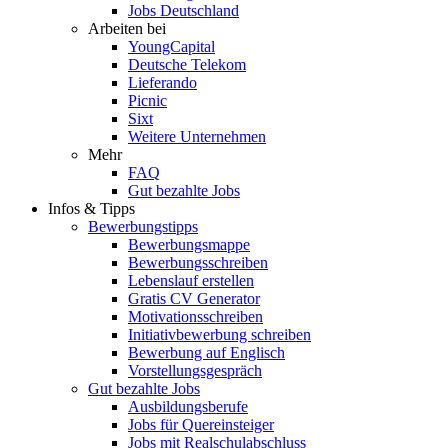
Jobs Deutschland
Arbeiten bei
YoungCapital
Deutsche Telekom
Lieferando
Picnic
Sixt
Weitere Unternehmen
Mehr
FAQ
Gut bezahlte Jobs
Infos & Tipps
Bewerbungstipps
Bewerbungsmappe
Bewerbungsschreiben
Lebenslauf erstellen
Gratis CV Generator
Motivationsschreiben
Initiativbewerbung schreiben
Bewerbung auf Englisch
Vorstellungsgespräch
Gut bezahlte Jobs
Ausbildungsberufe
Jobs für Quereinsteiger
Jobs mit Realschulabschluss