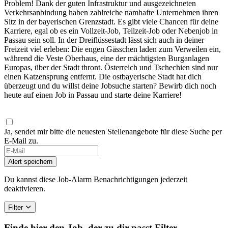
Problem! Dank der guten Infrastruktur und ausgezeichneten
Verkehrsanbindung haben zahlreiche namhafte Unternehmen ihren
Sitz in der bayerischen Grenzstadt. Es gibt viele Chancen für deine
Karriere, egal ob es ein Vollzeit-Job, Teilzeit-Job oder Nebenjob in
Passau sein soll. In der Dreiflüssestadt lässt sich auch in deiner
Freizeit viel erleben: Die engen Gässchen laden zum Verweilen ein,
während die Veste Oberhaus, eine der mächtigsten Burganlagen
Europas, über der Stadt thront. Österreich und Tschechien sind nur
einen Katzensprung entfernt. Die ostbayerische Stadt hat dich
überzeugt und du willst deine Jobsuche starten? Bewirb dich noch
heute auf einen Job in Passau und starte deine Karriere!
Ja, sendet mir bitte die neuesten Stellenangebote für diese Suche per
E-Mail zu.
Alert speichern
Du kannst diese Job-Alarm Benachrichtigungen jederzeit
deaktivieren.
Filter
Finde hier den Job, der zu dir passt
Filter