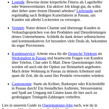
Logistik
: Beweise deine körperliche Fitness als Lagerhelfer
oder Warenverräumer. Ein aktiver Job klingt gut, du willst
aber lieber unter freiem Himmel arbeiten?
Lieferando
sucht
regelmäßig nach fleißigen Kurierfahrern in Passau, um
Kunden mit allerlei Leckereien zu versorgen.
Vertrieb
: Nutze deinen Charme und überzeuge Kunden in
Verkaufsgesprächen von den Produkten und Dienstleistungen
deines Unternehmens. Schließt du dank deiner selbstsicheren
und kommunikativen Art besonders viele Deals ab, bekommst
du sogar Provisionen.
Kundenservice
: Arbeite etwa für die
Deutsche Telekom
als
Werkstudent in Passau
und beantworte Fragen von Kunden
über Telefon, Chat oder E-Mail. Diese Quereinsteiger-Jobs
werden oft auch mit der Option zur Heimarbeit angeboten.
Mach deine Wohnung in Passau zu deinem Arbeitsort und
spare dir Zeit, die du sonst fürs Pendeln verwenden würdest.
Gastronomie
: Starte als Kellner, Barkeeper oder Küchenhilfe
in Passau durch! Ein freundliches Auftreten, Stressresistenz
und Spaß am Umgang mit Gästen kann dir hier auch zu
großzügigen Trinkgeld-Zahlungen verhelfen.
Lies in unserem Guide zu
Quereinsteiger-Jobs
nach, wie du in