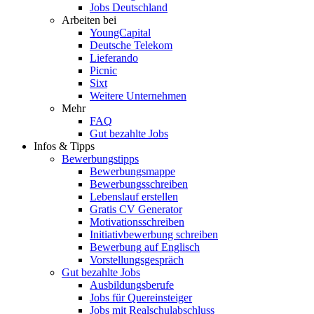
Jobs Deutschland
Arbeiten bei
YoungCapital
Deutsche Telekom
Lieferando
Picnic
Sixt
Weitere Unternehmen
Mehr
FAQ
Gut bezahlte Jobs
Infos & Tipps
Bewerbungstipps
Bewerbungsmappe
Bewerbungsschreiben
Lebenslauf erstellen
Gratis CV Generator
Motivationsschreiben
Initiativbewerbung schreiben
Bewerbung auf Englisch
Vorstellungsgespräch
Gut bezahlte Jobs
Ausbildungsberufe
Jobs für Quereinsteiger
Jobs mit Realschulabschluss