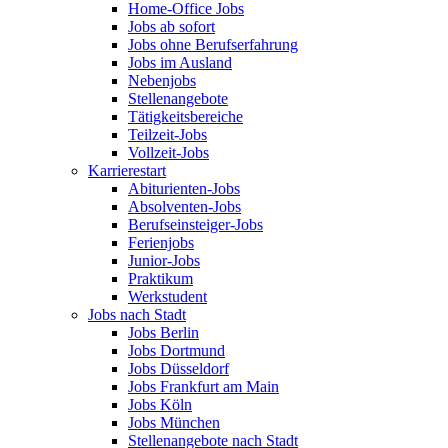
Home-Office Jobs
Jobs ab sofort
Jobs ohne Berufserfahrung
Jobs im Ausland
Nebenjobs
Stellenangebote
Tätigkeitsbereiche
Teilzeit-Jobs
Vollzeit-Jobs
Karrierestart
Abiturienten-Jobs
Absolventen-Jobs
Berufseinsteiger-Jobs
Ferienjobs
Junior-Jobs
Praktikum
Werkstudent
Jobs nach Stadt
Jobs Berlin
Jobs Dortmund
Jobs Düsseldorf
Jobs Frankfurt am Main
Jobs Köln
Jobs München
Stellenangebote nach Stadt