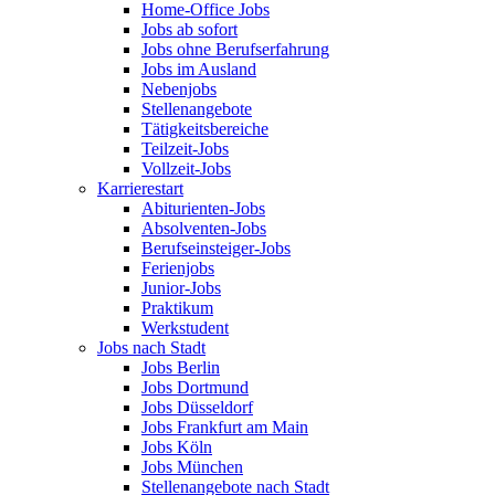
Home-Office Jobs
Jobs ab sofort
Jobs ohne Berufserfahrung
Jobs im Ausland
Nebenjobs
Stellenangebote
Tätigkeitsbereiche
Teilzeit-Jobs
Vollzeit-Jobs
Karrierestart
Abiturienten-Jobs
Absolventen-Jobs
Berufseinsteiger-Jobs
Ferienjobs
Junior-Jobs
Praktikum
Werkstudent
Jobs nach Stadt
Jobs Berlin
Jobs Dortmund
Jobs Düsseldorf
Jobs Frankfurt am Main
Jobs Köln
Jobs München
Stellenangebote nach Stadt