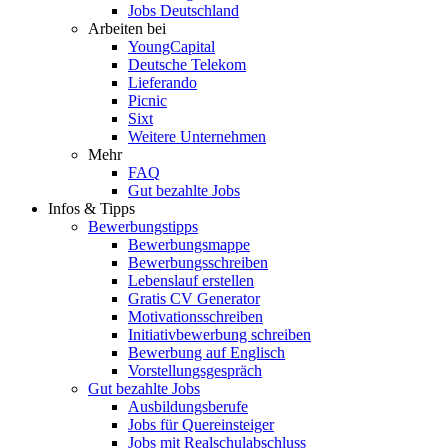
Jobs Deutschland
Arbeiten bei
YoungCapital
Deutsche Telekom
Lieferando
Picnic
Sixt
Weitere Unternehmen
Mehr
FAQ
Gut bezahlte Jobs
Infos & Tipps
Bewerbungstipps
Bewerbungsmappe
Bewerbungsschreiben
Lebenslauf erstellen
Gratis CV Generator
Motivationsschreiben
Initiativbewerbung schreiben
Bewerbung auf Englisch
Vorstellungsgespräch
Gut bezahlte Jobs
Ausbildungsberufe
Jobs für Quereinsteiger
Jobs mit Realschulabschluss