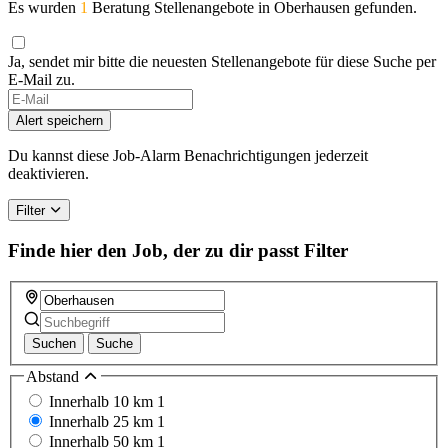
Es wurden
1
Beratung Stellenangebote in Oberhausen gefunden.
Ja, sendet mir bitte die neuesten Stellenangebote für diese Suche per
E-Mail zu.
If
you
Alert speichern
are
a
Du kannst diese Job-Alarm Benachrichtigungen jederzeit
human,
deaktivieren.
ignore
this
Filter
field
Finde hier den Job, der zu dir passt
Filter
Suchen
Suche
Abstand
Innerhalb 10 km
1
Innerhalb 25 km
1
Innerhalb 50 km
1