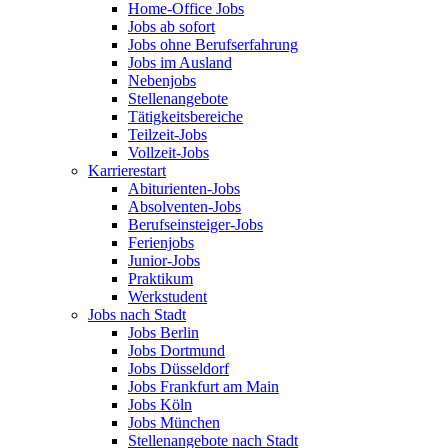
Home-Office Jobs
Jobs ab sofort
Jobs ohne Berufserfahrung
Jobs im Ausland
Nebenjobs
Stellenangebote
Tätigkeitsbereiche
Teilzeit-Jobs
Vollzeit-Jobs
Karrierestart
Abiturienten-Jobs
Absolventen-Jobs
Berufseinsteiger-Jobs
Ferienjobs
Junior-Jobs
Praktikum
Werkstudent
Jobs nach Stadt
Jobs Berlin
Jobs Dortmund
Jobs Düsseldorf
Jobs Frankfurt am Main
Jobs Köln
Jobs München
Stellenangebote nach Stadt