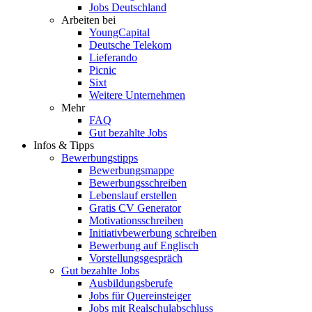
Jobs Deutschland
Arbeiten bei
YoungCapital
Deutsche Telekom
Lieferando
Picnic
Sixt
Weitere Unternehmen
Mehr
FAQ
Gut bezahlte Jobs
Infos & Tipps
Bewerbungstipps
Bewerbungsmappe
Bewerbungsschreiben
Lebenslauf erstellen
Gratis CV Generator
Motivationsschreiben
Initiativbewerbung schreiben
Bewerbung auf Englisch
Vorstellungsgespräch
Gut bezahlte Jobs
Ausbildungsberufe
Jobs für Quereinsteiger
Jobs mit Realschulabschluss